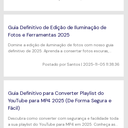
compatibilidade.
Guia Definitivo de Edição de Iluminação de
Fotos e Ferramentas 2025
Domine a edição de iluminação de fotos com nosso guia
definitivo de 2025. Aprenda a consertar fotos escuras,
subexpostas e superexpostas, equilibrar luz intensa e obter
uma iluminação perfeita e uniforme usando as melhores
Postado por
Santos
| 2025-11-05 11:38:36
ferramentas de edição e técnicas especializadas.
Guia Definitivo para Converter Playlist do
YouTube para MP4 2025 (De Forma Segura e
Fácil)
Descubra como converter com segurança e facilidade toda
a sua playlist do YouTube para MP4 em 2025. Conheça as