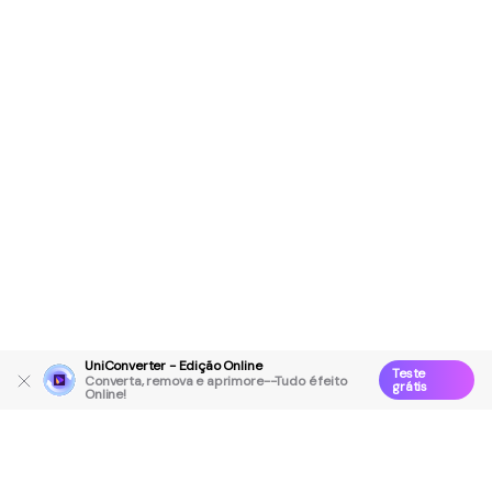
UniConverter - Edição Online
Teste
Converta, remova e aprimore--Tudo é feito
grátis
Online!