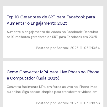
Usuários educacionais desfrutam
Todas as informações que você precisa para usar o
de até 20% DESC.
Vídeo/Áudio
UniConverter.
Pesquisar
Top 10 Geradores de SRT para Facebook para
Usuários de Filmes
Vídeo Tutorial
Aumentar o Engajamento 2025
Assista ao tutorial em vídeo para aprender como usar o
Usuários de DVD
Aumente o engajamento de vídeos no Facebook! Descubra
UniConverter.
os 10 melhores geradores de SRT para Facebook em 2025.
Usuários de Redes Sociais
Compare ferramentas de desktop e online como o
Especificaciones Técnicas
UniConverter para adicionar legendas facilmente.
Postado por
Santos
| 2025-11-05 11:13:54
Uma lista de todos os formatos, dispositivos e GPUs
Usuários de Mac
suportados pelo UniConverter.
MAIS SOLUÇÕES
O que há de novo?
Os produtos e atualizações mais recentes.
Como Converter MP4 para Live Photo no iPhone
e Computador (Guia 2025)
Converta facilmente MP4 em fotos ao vivo no iPhone, Mac
ou online. Siga passos simples para transformar vídeos em
fotos ao vivo para papéis de parede ou compartilhamento.
Postado por
Santos
| 2025-11-05 11:18:56