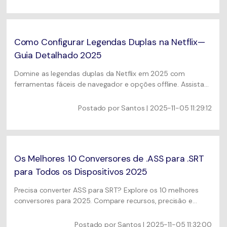
Como Configurar Legendas Duplas na Netflix—
Guia Detalhado 2025
Domine as legendas duplas da Netflix em 2025 com
ferramentas fáceis de navegador e opções offline. Assista
com dois idiomas simultaneamente para melhor
aprendizado e compreensão.
Postado por
Santos
| 2025-11-05 11:29:12
Os Melhores 10 Conversores de .ASS para .SRT
para Todos os Dispositivos 2025
Precisa converter ASS para SRT? Explore os 10 melhores
conversores para 2025. Compare recursos, precisão e
preços de ferramentas como UniConverter. Resolva
facilmente problemas de tempo, codificação e
Postado por
Santos
| 2025-11-05 11:32:00