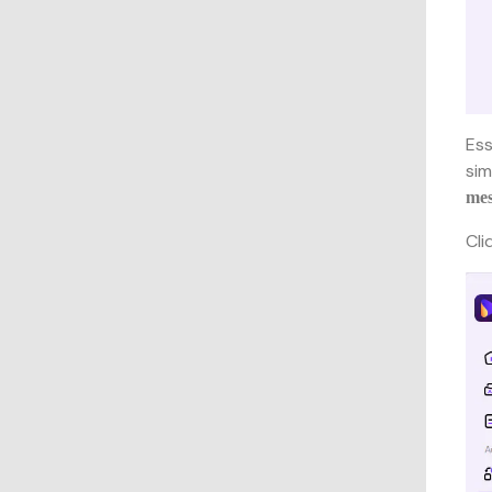
Ess
sim
mes
Cl