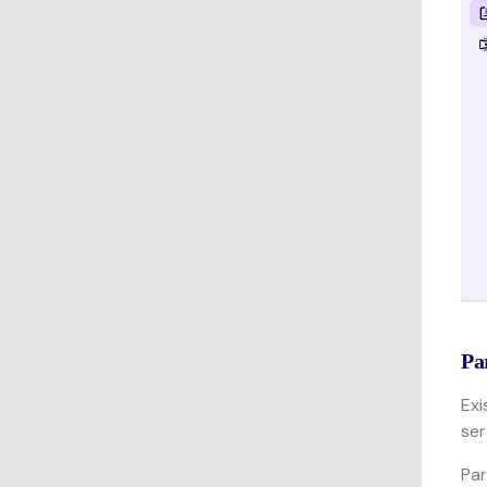
Pa
Exi
ser
Par