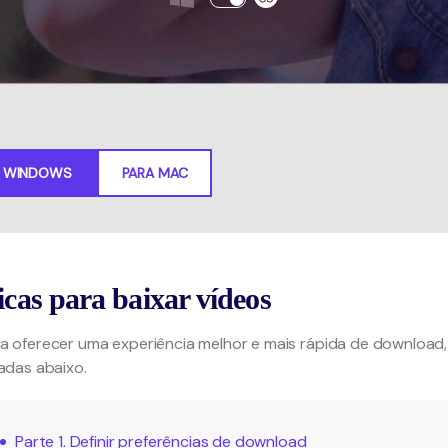
Teste Grátis
Ver todos os produtos
MAIS SOLUÇÕES
Teste Grátis
A WINDOWS
PARA MAC
icas para baixar vídeos
a oferecer uma experiência melhor e mais rápida de download,
tadas abaixo.
Parte 1. Definir preferências de download