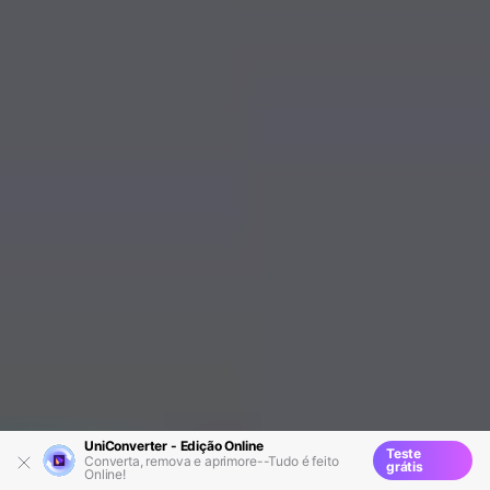
UniConverter - Edição Online
Teste
Converta, remova e aprimore--Tudo é feito
grátis
Online!