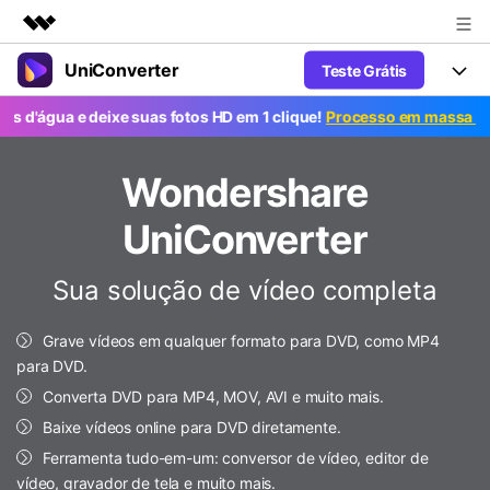
UniConverter
Teste Grátis
Produtos em destaque
Criatividade digital com IA generativa
ua e deixe suas fotos HD em 1 clique!
Processo em massa grátis. P
Productos
Negócios
Utilitários
Visão geral
UniConverter-Conversor de Vídeo
Wondershare
Características
Sobre nós
Soluções
Novo
UniConverter para Windows
UniConverter
Ferramentas Online
Sala de imprensa
Converter de voz em texto
Converta com precisão fala em
UniConverter para Mac
Sua solução de vídeo completa
texto para áudio e vídeo.
Soluções
Loja
AniSmall-Compressor de vídeo
Novo
Grave vídeos em qualquer formato para DVD, como MP4
Suporte
Popular
Ajuda
Fãs de Esportes
Conversor de Vídeo
para DVD.
AniSmall para Desktop
Onde há esporte, há UniConverter
Aproveite recursos de conversão
Guia
Converta DVD para MP4, MOV, AVI e muito mais.
Atualize para a V17
poderosos e inteligentes.
AniSmall para iOS
Como usar o Wondershare UniConverter? Aprenda o guia
Baixe vídeos online para DVD diretamente.
passo a passo abaixo.
Popular
Ferramenta tudo-em-um: conversor de vídeo, editor de
COMPRE AGORA
Entrar
IA Lab
Ofertas Educacionais
vídeo, gravador de tela e muito mais.