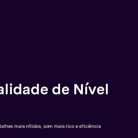
deo Uniconverter
o, capturando
a do aplicativo selecionado,
ne, cursos e transmitindo
FPS com áudio de 320 kbps.
aiba Mais
alidade de Nível
hes mais nítidos, som mais rico e eficiência