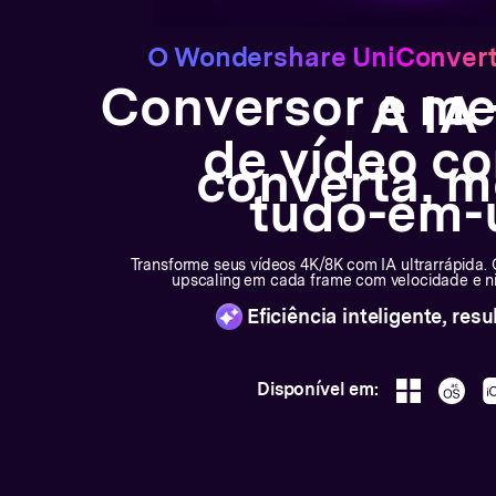
O Wondershare UniConvert
Conversor e me
A IA
de vídeo c
converta, m
tudo-em
Transforme seus vídeos 4K/8K com IA ultrarrápida. C
upscaling em cada frame com velocidade e ni
Eficiência inteligente, res
Disponível em: