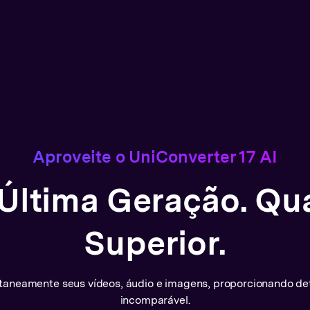
eo
Gravador de Ví
A IA evolui sua gravaçã
automaticamente a janel
, selecionando
software, reuniões on-li
do de compactação
vídeos de até 4K a 120 
 qualidade
Aproveite o UniConverter 17 AI
a até 90% do seu
S
 Última Geração. Qu
Mais
Superior.
taneamente seus vídeos, áudio e imagens, proporcionando detal
incomparável.