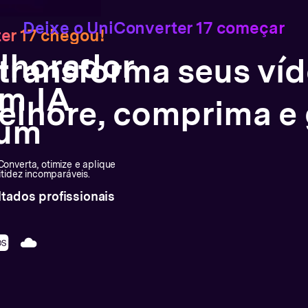
Deixe o UniConverter 17 começar
er 17 chegou!
lhorador
 transforma seus víd
om IA
elhore, comprima e g
-um
onverta, otimize e aplique
tidez incomparáveis.
ultados profissionais