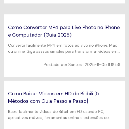
Usuários educacionais desfrutam
Todas as informações que você precisa para usar o
de até 20% DESC.
Vídeo/Áudio
UniConverter.
Pesquisar
Usuários de Filmes
Vídeo Tutorial
Como Converter MP4 para Live Photo no iPhone
Assista ao tutorial em vídeo para aprender como usar o
e Computador (Guia 2025)
Usuários de DVD
UniConverter.
Converta facilmente MP4 em fotos ao vivo no iPhone, Mac
Usuários de Redes Sociais
ou online. Siga passos simples para transformar vídeos em
Especificaciones Técnicas
fotos ao vivo para papéis de parede ou compartilhamento.
Uma lista de todos os formatos, dispositivos e GPUs
Usuários de Mac
Postado por
Santos
| 2025-11-05 11:18:56
suportados pelo UniConverter.
MAIS SOLUÇÕES
O que há de novo?
Os produtos e atualizações mais recentes.
Como Baixar Vídeos em HD do Bilibili [5
Métodos com Guia Passo a Passo]
Baixe facilmente vídeos do Bilibili em HD usando PC,
aplicativos móveis, ferramentas online e extensões do
Chrome. Descubra as melhores opções de download de