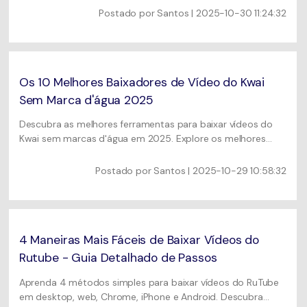
áudio real de 320kbps—atualizado para 2025.
Postado por
Santos
| 2025-10-30 11:24:32
Os 10 Melhores Baixadores de Vídeo do Kwai
Sem Marca d'água 2025
Descubra as melhores ferramentas para baixar vídeos do
Kwai sem marcas d'água em 2025. Explore os melhores
softwares, aplicativos e sites para Windows, Mac, iPhone e
Android. Aprenda dicas de download seguro, métodos de
Postado por
Santos
| 2025-10-29 10:58:32
download em lote e perguntas frequentes para uma
experiência tranquila.
4 Maneiras Mais Fáceis de Baixar Vídeos do
Rutube - Guia Detalhado de Passos
Aprenda 4 métodos simples para baixar vídeos do RuTube
em desktop, web, Chrome, iPhone e Android. Descubra