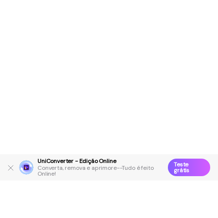
UniConverter - Edição Online
Teste
Converta, remova e aprimore--Tudo é feito
grátis
Online!