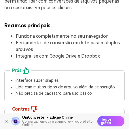
permitindo lidar com conversões de arquivos pequenas
ou ocasionais em poucos cliques.
Recursos principais
Funciona completamente no seu navegador
Ferramentas de conversão em lote para múltiplos
arquivos
Integra-se com Google Drive e Dropbox
Prós
Interface super simples
Lida com muitos tipos de arquivo além da transcrição
Não precisa de cadastro para uso básico
Contras
UniConverter - Edição Online
O nível gratuito tem limites de tamanho de arquivo
Teste
Converta, remova e aprimore--Tudo é feito
grátis
Online!
A precisão da transcrição não é tão forte quanto