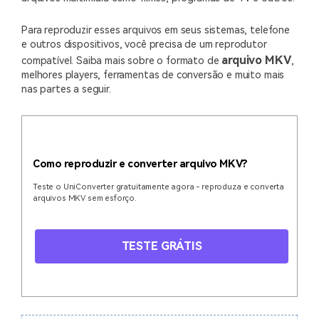
Usuários educacionais desfrutam
Todas as informações que você precisa para usar o
de até 20% DESC.
Vídeo/Áudio
Para reproduzir esses arquivos em seus sistemas, telefone
UniConverter.
Pesquisar
e outros dispositivos, você precisa de um reprodutor
arquivo MKV
compatível. Saiba mais sobre o formato de
,
Usuários de Filmes
Vídeo Tutorial
melhores players, ferramentas de conversão e muito mais
Assista ao tutorial em vídeo para aprender como usar o
nas partes a seguir.
Usuários de DVD
UniConverter.
Usuários de Redes Sociais
Especificaciones Técnicas
Uma lista de todos os formatos, dispositivos e GPUs
Usuários de Mac
suportados pelo UniConverter.
Como reproduzir e converter arquivo MKV?
MAIS SOLUÇÕES
Teste o UniConverter gratuitamente agora - reproduza e converta
O que há de novo?
arquivos MKV sem esforço.
Os produtos e atualizações mais recentes.
TESTE GRÁTIS