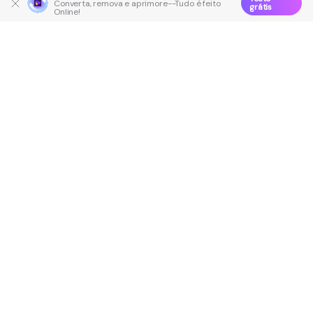
Converta, remova e aprimore--Tudo é feito
grátis
Online!
Produtos Maravilhosos
Wondershare
Explore IA
Centro de Ajuda