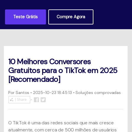
Usuários educacionais desfrutam
Todas as informações que você precisa para usar o
de até 20% DESC.
Vídeo/Áudio
UniConverter.
Pesquisar
Teste Grátis
Compre Agora
Usuários de Filmes
Vídeo Tutorial
Assista ao tutorial em vídeo para aprender como usar o
Usuários de DVD
UniConverter.
Usuários de Redes Sociais
Especificaciones Técnicas
10 Melhores Conversores
Uma lista de todos os formatos, dispositivos e GPUs
Usuários de Mac
suportados pelo UniConverter.
Gratuitos para o TikTok em 2025
[Recomendado]
MAIS SOLUÇÕES
O que há de novo?
Os produtos e atualizações mais recentes.
Por
Santos
• 2025-10-23 18:45:13 • Soluções comprovadas
O TikTok é uma das redes sociais que mais cresce
atualmente, com cerca de 500 milhões de usuários