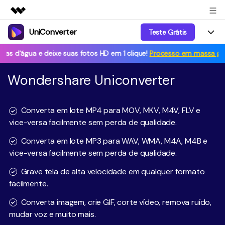
UniConverter
Teste Grátis
Produtos em destaque
Criatividade digital com IA generativa
e deixe suas fotos HD em 1 clique!
Processo em massa grátis. Poste 
Productos
Negócios
Utilitários
Wondershare Uniconverter
Visão geral
UniConverter-Conversor de Vídeo
Características
Sobre nós
Soluções
Novo
UniConverter para Windows
Ferramentas Online
Sala de imprensa
Converter de voz em texto
Converta em lote MP4 para MOV, MKV, M4V, FLV e
Converta com precisão fala em
vice-versa facilmente sem perda de qualidade.
UniConverter para Mac
texto para áudio e vídeo.
Soluções
Loja
Converta em lote MP3 para WAV, WMA, M4A, M4B e
AniSmall-Compressor de vídeo
Novo
vice-versa facilmente sem perda de qualidade.
Ajuda
Popular
Suporte
Fãs de Esportes
Conversor de Vídeo
AniSmall para Desktop
Onde há esporte, há
Grave tela de alta velocidade em qualquer formato
Aproveite recursos de conversão
Guia
UniConverter
Atualize para a V17
facilmente.
poderosos e inteligentes.
AniSmall para iOS
Como usar o Wondershare UniConverter? Aprenda o guia
Converta imagem, crie GIF, corte vídeo, remova ruído,
passo a passo abaixo.
Popular
mudar voz e muito mais.
COMPRE AGORA
COMPRE AGORA
Entrar
IA Lab
Ofertas Educacionais
FAQs