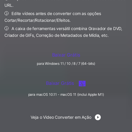
FAQs
Usuários educacionais desfrutam
URL.
Todas as informações que você precisa para usar o
de até 20% DESC.
Vídeo/Áudio
Edite vídeos antes de converter com as opções
Pesquisar
UniConverter.
Cortar/Recortar/Rotacionar/Efeitos.
Usuários de Filmes
Vídeo Tutorial
A caixa de ferramentas versátil combina Gravador de DVD,
Criador de GIFs, Correção de Metadados de Mídia, etc.
Assista ao tutorial em vídeo para aprender como usar o
Usuários de DVD
UniConverter.
Usuários de Redes Sociais
Baixar Grátis
Especificaciones Técnicas
Uma lista de todos os formatos, dispositivos e GPUs
Usuários de Mac
para Windows 11 / 10 / 8 / 7 (64-bits)
suportados pelo UniConverter.
MAIS SOLUÇÕES
O que há de novo?
Baixar Grátis
Os produtos e atualizações mais recentes.
para macOS 10.11 - macOS 11 (inclui Apple M1)
Veja o Video Converter em Ação