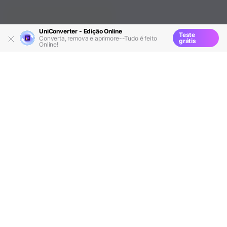
UniConverter - Edição Online
Teste
Converta, remova e aprimore--Tudo é feito
grátis
Online!
Recursos
Vídeos do YouTube
>
>
> 6 Melhores
Conversores para converter Vídeo do Youtube em
Texto
Há muitas pessoas no mundo que não sabem que os
vídeos podem ser convertidos em texto. Se chama
Transcrição
.O conceito de Transcrição é muito antigo,
mas apenas poucas pessoas estão cientes disso.
Portanto, também é óbvio que apenas algumas