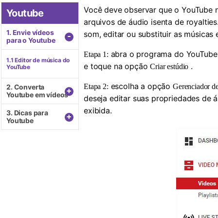
Você deve observar que o YouTube nã
Youtube
arquivos de áudio isenta de royalti
1. Envie vídeos
som, editar ou substituir as músicas
-
para o Youtube
abra o programa do YouTube a 
Etapa 1:
1.1 Editor de música do
e toque na opção
.
Criar estúdio
YouTube
escolha a opção
Etapa 2:
Gerenciador de
2. Converta
+
Youtube em vídeos
deseja editar suas propriedades de 
exibida.
3. Dicas para
+
Youtube