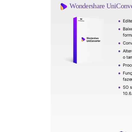
Wondershare UniConvert
Edit
Baix
form
Conv
Alte
o ta
Proc
Funç
faze
SO s
10.6