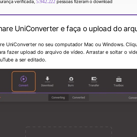
urança verificada,
5.942.222
pessoas fizeram o download
are UniConverter e faça o upload do arqu
hare UniConverter no seu computador Mac ou Windows. Cliq
ra fazer upload do arquivo de vídeo. Arrastar e soltar o v
ouTube a ser editado.