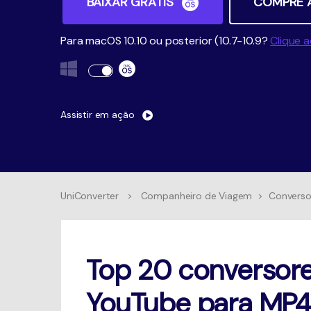
BAIXAR GRÁTIS
COMPRE 
Para macOS 10.10 ou posterior (10.7-10.9?
Clique a
Assistir em ação
UniConverter
>
Companheiro de Viagem
>
Converso
Top 20 conversore
YouTube para MP