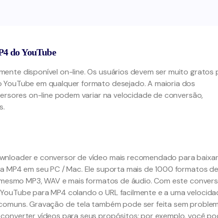
MP4 do YouTube
ente disponível on-line. Os usuários devem ser muito gratos 
o YouTube em qualquer formato desejado. A maioria dos
versores on-line podem variar na velocidade de conversão,
s.
wnloader e conversor de vídeo mais recomendado para baixa
ra MP4 em seu PC / Mac. Ele suporta mais de 1000 formatos d
té mesmo MP3, WAV e mais formatos de áudio. Com este conver
 YouTube para MP4 colando o URL facilmente e a uma velocida
comuns. Gravação de tela também pode ser feita sem problem
converter vídeos para seus propósitos; por exemplo, você p