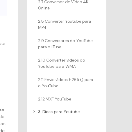
2.7 Conversor de Vídeo 4K
Online
2.8 Converter Youtube para
MP4
2.9 Conversores do YouTube
por
para o iTune
2.10 Converter vídeos do
YouTube para WMA
2.11 Envie vídeos H265 (
) para
o YouTube
r
2.12 MXF YouTube
e
sor
3. Dicas para Youtube
de
as.
ode