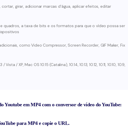
cortar, girar, adicionar marcas d'água, aplicar efeitos, editar
de quadros, a taxa de bits e os formatos para que o vídeo possa ser
spositivos
dicionais, como Video Compressor, Screen Recorder, GIF Maker, Fix
sta / XP, Mac OS 10.15 (Catalina), 10.14, 10.13, 10.12, 10.11, 10.10, 10.9,
s do Youtube em MP4 com o conversor de vídeo do YouTube:
 YouTube para MP4 e copie o URL.