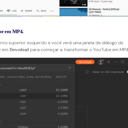
ube em MP4.
nto superior esquerdo e você verá uma janela de diálogo de
ue em
para começar a transformar o YouTube em MP4
Download