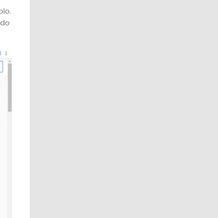
lo.
 do