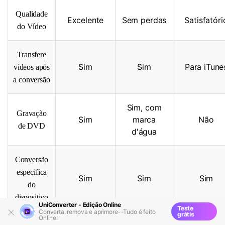
Qualidade
Excelente
Sem perdas
Satisfatóri
do Vídeo
Transfere
Sim
Sim
Para iTune
vídeos após
a conversão
Sim, com
Gravação
Sim
marca
Não
de DVD
d'água
Conversão
específica
Sim
Sim
Sim
do
dispositivo
UniConverter - Edição Online
Teste
Converta, remova e aprimore--Tudo é feito
grátis
Online!