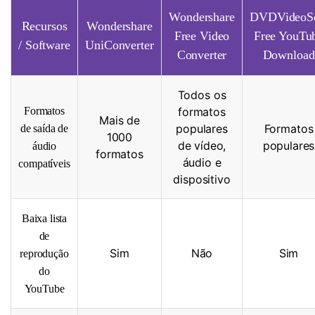
Wondershare
DVDVideoSo
Recursos
Wondershare
Free Video
Free YouTu
/ Software
UniConverter
Converter
Download
Todos os
Formatos
formatos
Mais de
populares
Formatos
de saída de
1000
de vídeo,
populares
áudio
formatos
áudio e
compatíveis
dispositivo
Baixa lista
de
Sim
Não
Sim
reprodução
do
YouTube