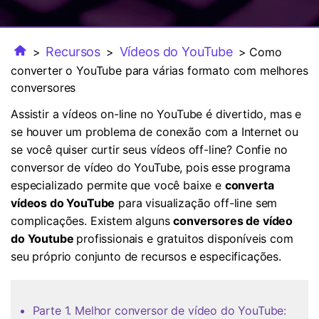
FAQs
Usuários educacionais desfrutam
Todas as informações que você precisa para usar o
de até 20% DESC.
Vídeo/Áudio
Pesquisar
UniConverter.
Recursos
Vídeos do YouTube
>
>
> Como
Usuários de Filmes
Vídeo Tutorial
converter o YouTube para várias formato com melhores
Assista ao tutorial em vídeo para aprender como usar o
conversores
Usuários de DVD
UniConverter.
Assistir a vídeos on-line no YouTube é divertido, mas e
Usuários de Redes Sociais
se houver um problema de conexão com a Internet ou
Especificaciones Técnicas
se você quiser curtir seus vídeos off-line? Confie no
Uma lista de todos os formatos, dispositivos e GPUs
Usuários de Mac
conversor de vídeo do YouTube, pois esse programa
suportados pelo UniConverter.
especializado permite que você baixe e
converta
MAIS SOLUÇÕES
O que há de novo?
vídeos do YouTube
para visualização off-line sem
Os produtos e atualizações mais recentes.
complicações. Existem alguns
conversores de vídeo
do Youtube
profissionais e gratuitos disponíveis com
seu próprio conjunto de recursos e especificações.
Parte 1. Melhor conversor de vídeo do YouTube: