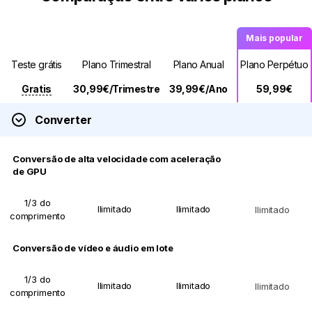
Mais popular
Teste grátis
Plano Trimestral
Plano Anual
Plano Perpétuo
Gratis
30,99
€/Trimestre
39,99
€/Ano
59,99
€
Converter
Conversão de alta velocidade com aceleração
de GPU
1/3 do
Ilimitado
Ilimitado
Ilimitado
comprimento
Conversão de vídeo e áudio em lote
1/3 do
Ilimitado
Ilimitado
Ilimitado
comprimento