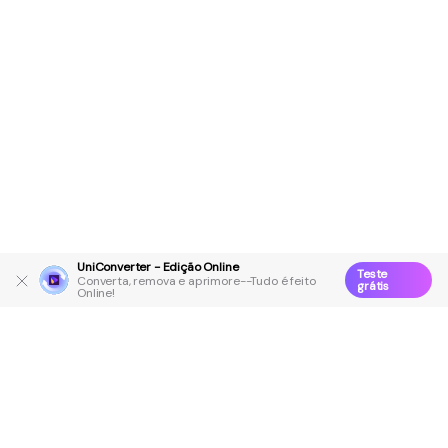
UniConverter - Edição Online
Teste
Converta, remova e aprimore--Tudo é feito
grátis
Online!
Produtos Maravilhosos