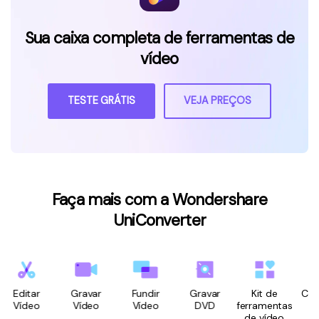
Sua caixa completa de ferramentas de
vídeo
TESTE GRÁTIS
VEJA PREÇOS
Faça mais com a Wondershare
UniConverter
Editar
Gravar
Fundir
Gravar
Kit de
Conve
Vídeo
Vídeo
Vídeo
DVD
ferramentas
Víd
de vídeo