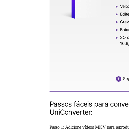
Velo
Edit
Grav
Baix
SO c
10.9,
Seg
Passos fáceis para conve
UniConverter:
Passo 1: Adicione vídeos MKV para reprodu