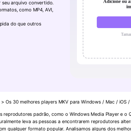
r seu arquivo convertido.
Ver todos os produtos
ormatos, como MP4, AVI,
MAIS SOLUÇÕES
pida do que outros
> Os 30 melhores players MKV para Windows / Mac / iOS /
s reprodutores padrão, como o Windows Media Player e o Q
turalmente leva as pessoas a encontrarem reprodutores alte
om qualquer formato popular. Analisamos alguns dos melho