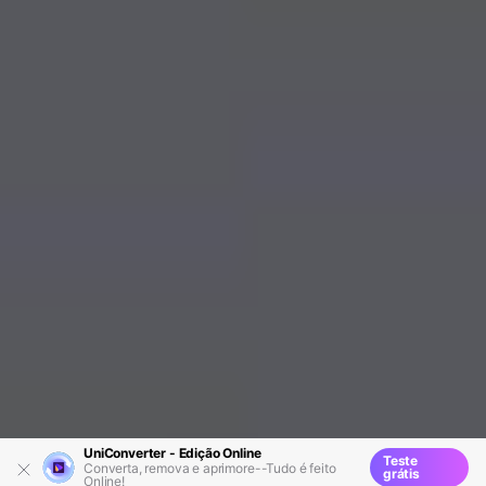
UniConverter - Edição Online
Teste
Converta, remova e aprimore--Tudo é feito
grátis
Online!