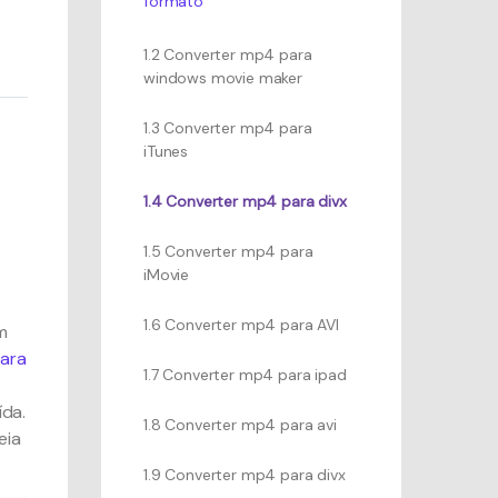
formato
1.2 Converter mp4 para
windows movie maker
1.3 Converter mp4 para
iTunes
1.4 Converter mp4 para divx
1.5 Converter mp4 para
iMovie
1.6 Converter mp4 para AVI
m
ara
1.7 Converter mp4 para ipad
ída.
1.8 Converter mp4 para avi
eia
1.9 Converter mp4 para divx