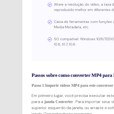
Altere a resolução do vídeo, a taxa 
reproduzido melhor em diferentes di
Caixa de ferramentas com funções a
Media Metadata, etc.
SO compatível: Windows 10/8/7/2003 / Vi
10.8, 10.7, 10.6
Passos sobre como converter MP4 para
Passo 1
Importe vídeos MP4 para este converso
Em primeiro lugar, você precisa executar es
para a
. Para importar seus v
janela Converter
superior esquerdo da janela, ou arraste e s
janela
Converter
deste programa .