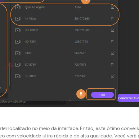
localizado no meio da interface. Então, este ótimo conver
rter
deo com velocidade ultra rápida e de alta qualidade. Você verá 