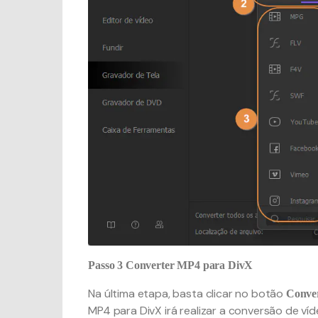
Passo 3
Converter MP4 para DivX
Na última etapa, basta clicar no botão
Conve
MP4 para DivX irá realizar a conversão de ví