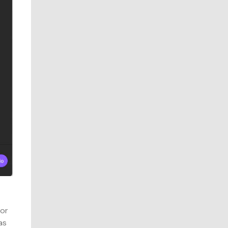
sor
as