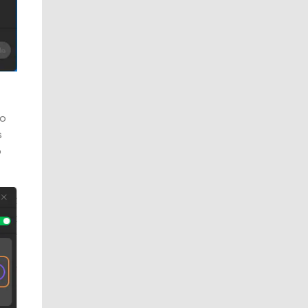
to
s
o