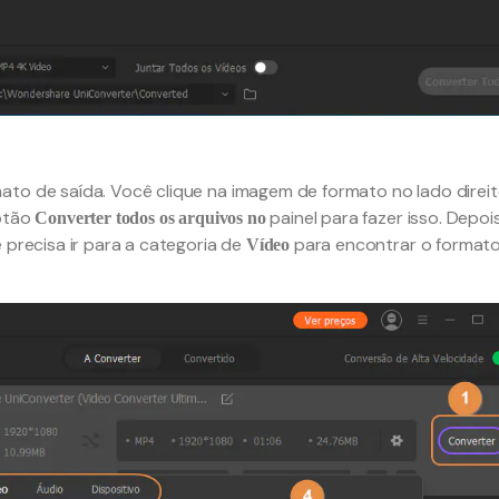
ato de saída. Você clique na imagem de formato no lado direi
botão
painel para fazer isso. Depoi
Converter todos os arquivos no
 precisa ir para a categoria de
para encontrar o format
Vídeo