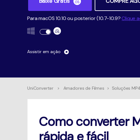
Baixe Grátis
COMPRE AG
Para macOS 10.10 ou posterior (10.7-10.9?
Clique a
Assistir em ação
UniConverter
>
Amadores de Filmes
>
Soluções MP
Como converter M
rápida e fácil