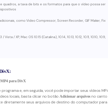
de quadros, a taxa de bits e os formatos para que o vídeo possa ser
spositivos
dicionais, como Video Compressor, Screen Recorder, GIF Maker, Fix
sta / XP, Mac OS 10.15 (Catalina), 10.14, 10.13, 10.12, 10.11, 10.10, 10.9,
 DivX:
r MP4 para DivX
te programa e, em seguida, você pode importar seus vídeos MP
ídeos locais, basta clicar no botão
no canto
Adicionar arquivos
olte diretamente seus arquivos de destino do computador para