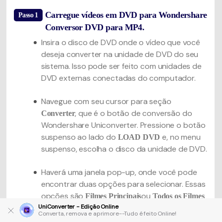
Carregue vídeos em DVD para Wondershare
Passo 1
Conversor DVD para MP4.
Insira o disco de DVD onde o vídeo que você
deseja converter na unidade de DVD do seu
sistema. Isso pode ser feito com unidades de
DVD externas conectadas do computador.
Navegue com seu cursor para seção
, que é o botão de conversão do
Converter
Wondershare Uniconverter. Pressione o botão
suspenso ao lado do
e, no menu
LOAD DVD
suspenso, escolha o disco da unidade de DVD.
Haverá uma janela pop-up, onde você pode
encontrar duas opções para selecionar. Essas
opções são
ou
Filmes Principais
Todos os Filmes
e pressione o
botão OK para
UniConverter - Edição Online
OK
Converta, remova e aprimore--Tudo é feito Online!
carregamento ser iniciado.