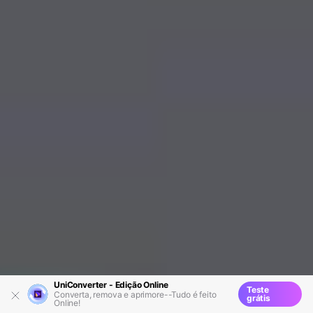
UniConverter - Edição Online
Teste
Converta, remova e aprimore--Tudo é feito
grátis
Online!