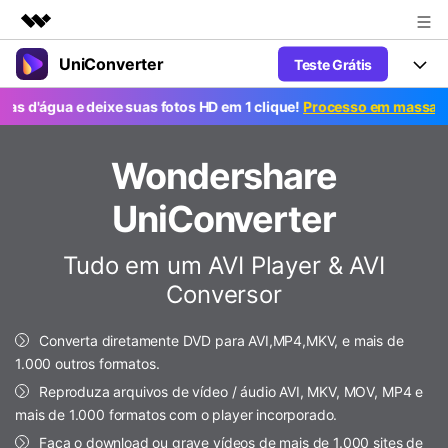
UniConverter
Teste Grátis
Produtos em destaque
Criatividade digital com IA generativa
a e deixe suas fotos HD em 1 clique!
Processo em massa grátis. P
Productos
Negócios
Utilitários
Visão geral
UniConverter-Conversor de Vídeo
Wondershare
Características
Sobre nós
Soluções
Novo
UniConverter para Windows
UniConverter
Ferramentas Online
Sala de imprensa
Converter de voz em texto
Converta com precisão fala em
UniConverter para Mac
Tudo em um AVI Player & AVI
texto para áudio e vídeo.
Soluções
Loja
Conversor
AniSmall-Compressor de vídeo
Novo
Suporte
Popular
Ajuda
Fãs de Esportes
Conversor de Vídeo
AniSmall para Desktop
Converta diretamente DVD para AVI,MP4,MKV, e mais de
Onde há esporte, há UniConverter
Aproveite recursos de conversão
Guia
1.000 outros formatos.
Atualize para a V17
poderosos e inteligentes.
AniSmall para iOS
Como usar o Wondershare UniConverter? Aprenda o guia
Reproduza arquivos de vídeo / áudio AVI, MKV, MOV, MP4 e
passo a passo abaixo.
mais de 1.000 formatos com o player incorporado.
Popular
COMPRE AGORA
Entrar
IA Lab
Ofertas Educacionais
Faça o download ou grave vídeos de mais de 1.000 sites de