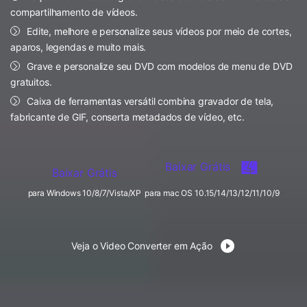
FAQs
Usuários educacionais desfrutam
compartilhamento de vídeos.
Todas as informações que você precisa para usar o
de até 20% DESC.
Vídeo/Áudio
Edite, melhore e personalize seus vídeos por meio de cortes,
Pesquisar
UniConverter.
aparos, legendas e muito mais.
Usuários de Filmes
Vídeo Tutorial
Grave e personalize seu DVD com modelos de menu de DVD
gratuitos.
Assista ao tutorial em vídeo para aprender como usar o
Usuários de DVD
UniConverter.
Caixa de ferramentas versátil combina gravador de tela,
fabricante de GIF, conserta metadados de vídeo, etc.
Usuários de Redes Sociais
Especificaciones Técnicas
Uma lista de todos os formatos, dispositivos e GPUs
Usuários de Mac
suportados pelo UniConverter.
Baixar Grátis
Baixar Grátis
MAIS SOLUÇÕES
O que há de novo?
para Windows 10/8/7/Vista/XP
para mac OS 10.15/14/13/12/11/10/9
Os produtos e atualizações mais recentes.
Veja o Video Converter em Ação