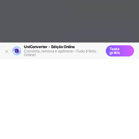
UniConverter - Edição Online
Teste
Converta, remova e aprimore--Tudo é feito
grátis
Online!
Recursos
Soluções AVI
>
>
> Como Reparar
um Arquivo AVI Quebrado ou Corrompido
Você já se deparou com arquivos AVI que falham na
hora de reproduzir? Não fique chateado e jogue-os no