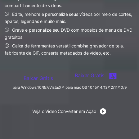
FAQs
Usuários educacionais desfrutam
compartilhamento de vídeos.
Todas as informações que você precisa para usar o
de até 20% DESC.
Vídeo/Áudio
Edite, melhore e personalize seus vídeos por meio de cortes,
Pesquisar
UniConverter.
aparos, legendas e muito mais.
Usuários de Filmes
Vídeo Tutorial
Grave e personalize seu DVD com modelos de menu de DVD
gratuitos.
Assista ao tutorial em vídeo para aprender como usar o
Usuários de DVD
UniConverter.
Caixa de ferramentas versátil combina gravador de tela,
fabricante de GIF, conserta metadados de vídeo, etc.
Usuários de Redes Sociais
Especificaciones Técnicas
Uma lista de todos os formatos, dispositivos e GPUs
Usuários de Mac
suportados pelo UniConverter.
Baixar Grátis
Baixar Grátis
MAIS SOLUÇÕES
O que há de novo?
para Windows 10/8/7/Vista/XP
para mac OS 10.15/14/13/12/11/10/9
Os produtos e atualizações mais recentes.
Veja o Video Converter em Ação