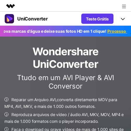
UniConverter
Teste Grátis
Produtos em destaque
Criatividade digital com IA generativa
 marcas d'água e deixe suas fotos HD em 1 clique!
Processo em mas
Productos
Negócios
Utilitários
Visão geral
UniConverter-Conversor de Vídeo
Wondershare
Características
Sobre nós
Soluções
Novo
UniConverter para Windows
UniConverter
Ferramentas Online
Sala de imprensa
Converter de voz em texto
Converta com precisão fala em
UniConverter para Mac
Ttudo em um AVI Player & AVI
texto para áudio e vídeo.
Soluções
Loja
Conversor
AniSmall-Compressor de vídeo
Novo
Suporte
Popular
Ajuda
Fãs de Esportes
Conversor de Vídeo
AniSmall para Desktop
Reparar um Arquivo AVI,converta diretamente MOV para
Onde há esporte, há UniConverter
Aproveite recursos de conversão
Guia
MP4, AVI, MKV, e mais de 1.000 outros formatos.
Atualize para a V17
poderosos e inteligentes.
AniSmall para iOS
Como usar o Wondershare UniConverter? Aprenda o guia
Reproduza arquivos de vídeo / áudio AVI, MKV, MOV, MP4 e
passo a passo abaixo.
mais de 1.000 formatos com o player incorporado.
Popular
COMPRE AGORA
Entrar
IA Lab
Ofertas Educacionais
Faça o download ou grave vídeos de mais de 1.000 sites de