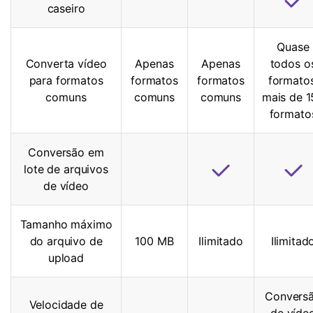
caseiro
Quase
Converta vídeo
Apenas
Apenas
todos o
para formatos
formatos
formatos
formatos
comuns
comuns
comuns
mais de 1
formato
Conversão em
lote de arquivos
de vídeo
Tamanho máximo
do arquivo de
100 MB
Ilimitado
Ilimitad
upload
Convers
Velocidade de
de víde