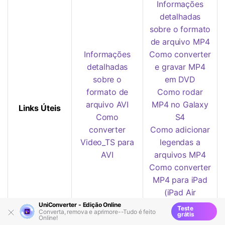
Informações
detalhadas
sobre o formato
de arquivo MP4
Informações
Como converter
detalhadas
e gravar MP4
sobre o
em DVD
formato de
Como rodar
arquivo AVI
MP4 no Galaxy
Links Úteis
Como
S4
converter
Como adicionar
Video_TS para
legendas a
AVI
arquivos MP4
Como converter
MP4 para iPad
(iPad Air
incluído)
UniConverter - Edição Online
Teste
Converta, remova e aprimore--Tudo é feito
grátis
Online!