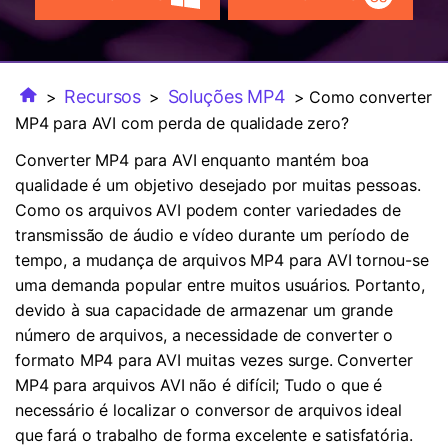
FAQs
Usuários educacionais desfrutam
Todas as informações que você precisa para usar o
de até 20% DESC.
Vídeo/Áudio
Pesquisar
UniConverter.
Usuários de Filmes
Vídeo Tutorial
Recursos
Soluções MP4
>
>
> Como converter
Assista ao tutorial em vídeo para aprender como usar o
MP4 para AVI com perda de qualidade zero?
Usuários de DVD
UniConverter.
Converter MP4 para AVI enquanto mantém boa
Usuários de Redes Sociais
qualidade é um objetivo desejado por muitas pessoas.
Especificaciones Técnicas
Como os arquivos AVI podem conter variedades de
Uma lista de todos os formatos, dispositivos e GPUs
Usuários de Mac
transmissão de áudio e vídeo durante um período de
suportados pelo UniConverter.
tempo, a mudança de arquivos MP4 para AVI tornou-se
MAIS SOLUÇÕES
O que há de novo?
uma demanda popular entre muitos usuários. Portanto,
Os produtos e atualizações mais recentes.
devido à sua capacidade de armazenar um grande
número de arquivos, a necessidade de converter o
formato MP4 para AVI muitas vezes surge. Converter
MP4 para arquivos AVI não é difícil; Tudo o que é
necessário é localizar o conversor de arquivos ideal
que fará o trabalho de forma excelente e satisfatória.