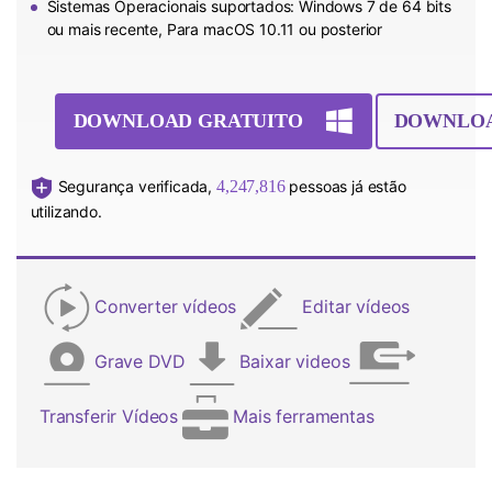
Sistemas Operacionais suportados: Windows 7 de 64 bits
ou mais recente, Para macOS 10.11 ou posterior
DOWNLOAD GRATUITO
DOWNLOA
Segurança verificada,
4,247,817
pessoas já estão
utilizando.
Converter vídeos
Editar vídeos
Grave DVD
Baixar videos
Transferir Vídeos
Mais ferramentas