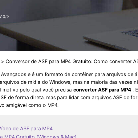
Ver todos os produtos
MAIS SOLUÇÕES
/10/9
> Conversor de ASF para MP4 Gratuito: Como converter A
 Avançados e é um formato de contêiner para arquivos de á
rquivos de mídia do Windows, mas na maioria das vezes n
al motivo pelo qual você precisa
converter ASF para MP4
. 
SF de forma direta, mas para lidar com arquivos ASF de for
ivo amigável como o MP4.
 Vídeo de ASF para MP4
ra MP4 Gratuito (Windows & Mac)