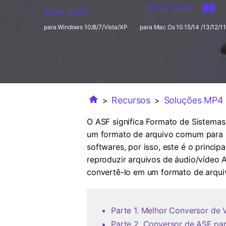
Baixe Grátis
Baixe Grátis
para Windows 10/8/7/Vista/XP
para Mac Os 10.15/14 /13/12/11
Recursos
Soluções MP4
>
>
O ASF significa Formato de Sistemas
um formato de arquivo comum para a
softwares, por isso, este é o princip
reproduzir arquivos de áudio/vídeo A
convertê-lo em um formato de arqu
Parte 1. Melhor Conversor de
Parte 2. Conversor de ASF pa