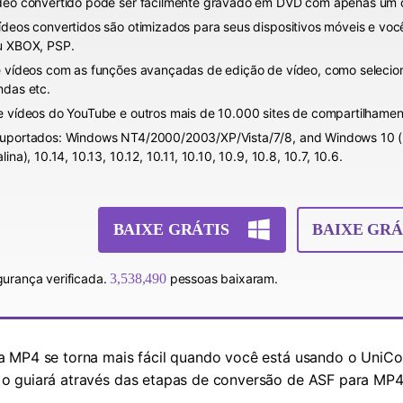
deo convertido pode ser facilmente gravado em DVD com apenas um c
ídeos convertidos são otimizados para seus dispositivos móveis e voc
u XBOX, PSP.
e vídeos com as funções avançadas de edição de vídeo, como seleciona
ndas etc.
e vídeos do YouTube e outros mais de 10.000 sites de compartilhamen
uportados: Windows NT4/2000/2003/XP/Vista/7/8, and Windows 10 (32
lina), 10.14, 10.13, 10.12, 10.11, 10.10, 10.9, 10.8, 10.7, 10.6.
BAIXE GRÁTIS
BAIXE GRÁ
urança verificada.
3,538,492
pessoas baixaram.
a MP4 se torna mais fácil quando você está usando o UniCo
o guiará através das etapas de conversão de ASF para MP