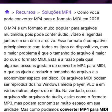
FAQs
Usuários educacionais desfrutam
Todas as informações que você precisa para usar o
de até 20% DESC.
Vídeo/Áudio
Recursos
Soluções MP4
>
>
> Como você
Pesquisar
UniConverter.
pode converter MP4 para o formato MIDI em 2026
Usuários de Filmes
Vídeo Tutorial
O MP4 é um formato muito popular para arquivos
Assista ao tutorial em vídeo para aprender como usar o
Usuários de DVD
multimídia, pois pode conter áudio, vídeo e legendas
UniConverter.
juntos em um único arquivo. Esse formato é compatível
Usuários de Redes Sociais
principalmente com todos os tipos de dispositivos, mas
Especificaciones Técnicas
o maior problema é que o tamanho do arquivo é maior
Uma lista de todos os formatos, dispositivos e GPUs
Usuários de Mac
suportados pelo UniConverter.
do que o formato MIDI. Esta é a razão pela qual
algumas pessoas gostam de converter MP4 para MIDI,
MAIS SOLUÇÕES
O que há de novo?
o que as ajuda a reduzir o tamanho do arquivo e a
Os produtos e atualizações mais recentes.
economizar espaço em disco. Os arquivos MIDI podem
ser reproduzidos no Windows media player, VLC e em
vários outros players de mídia. Na verdade, esses
arquivos são arquivos de áudio, assim como o formato
MP3, mas podem economizar muito espaço em sua
unidade. Mas como podemos
converter MP4 para MIDI