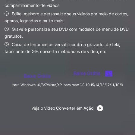
FAQs
Usuários educacionais desfrutam
compartilhamento de vídeos.
Todas as informações que você precisa para usar o
de até 20% DESC.
Vídeo/Áudio
Edite, melhore e personalize seus vídeos por meio de cortes,
Pesquisar
UniConverter.
aparos, legendas e muito mais.
Usuários de Filmes
Vídeo Tutorial
Grave e personalize seu DVD com modelos de menu de DVD
gratuitos.
Assista ao tutorial em vídeo para aprender como usar o
Usuários de DVD
UniConverter.
Caixa de ferramentas versátil combina gravador de tela,
fabricante de GIF, conserta metadados de vídeo, etc.
Usuários de Redes Sociais
Especificaciones Técnicas
Uma lista de todos os formatos, dispositivos e GPUs
Usuários de Mac
suportados pelo UniConverter.
Baixe Grátis
Baixe Grátis
MAIS SOLUÇÕES
O que há de novo?
para Windows 10/8/7/Vista/XP
para mac OS 10.15/14/13/12/11/10/9
Os produtos e atualizações mais recentes.
Veja o Video Converter em Ação