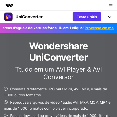
UniConverter
Teste Grátis
Produtos em destaque
Criatividade digital com IA generativa
'água e deixe suas fotos HD em 1 clique!
Processo em massa grátis
Productos
Negócios
Utilitários
Visão geral
UniConverter-Conversor de Vídeo
Wondershare
Características
Sobre nós
Soluções
Novo
UniConverter para Windows
UniConverter
Ferramentas Online
Sala de imprensa
Converter de voz em texto
Converta com precisão fala em
UniConverter para Mac
Ttudo em um AVI Player & AVI
texto para áudio e vídeo.
Soluções
Loja
Conversor
AniSmall-Compressor de vídeo
Novo
Suporte
Popular
Ajuda
Fãs de Esportes
Conversor de Vídeo
AniSmall para Desktop
Converta diretamente JPG para MP4, AVI, MKV, e mais de
Onde há esporte, há UniConverter
Aproveite recursos de conversão
Guia
1.000 outros formatos.
Atualize para a V17
poderosos e inteligentes.
AniSmall para iOS
Como usar o Wondershare UniConverter? Aprenda o guia
Reproduza arquivos de vídeo / áudio AVI, MKV, MOV, MP4 e
passo a passo abaixo.
mais de 1.000 formatos com o player incorporado.
Popular
COMPRE AGORA
Entrar
IA Lab
Ofertas Educacionais
Faça o download ou grave vídeos de mais de 1.000 sites de