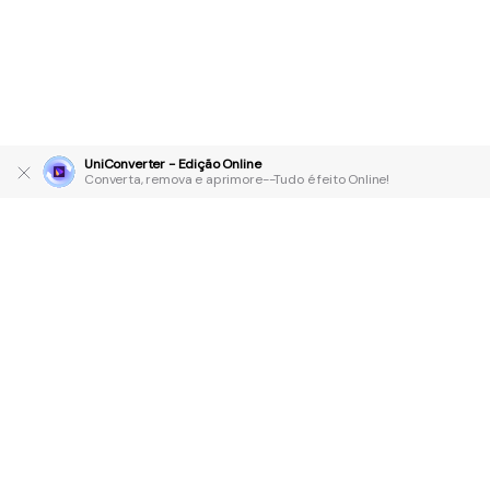
UniConverter - Edição Online
Converta, remova e aprimore--Tudo é feito Online!
Produtos Maravilhosos
Wondershare
Explore IA
Centro de Ajuda