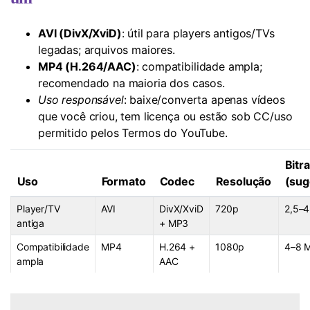
AVI (DivX/XviD)
: útil para players antigos/TVs
legadas; arquivos maiores.
MP4 (H.264/AAC)
: compatibilidade ampla;
recomendado na maioria dos casos.
Uso responsável
: baixe/converta apenas vídeos
que você criou, tem licença ou estão sob CC/uso
permitido pelos Termos do YouTube.
Bitr
Uso
Formato
Codec
Resolução
(sug
Player/TV
AVI
DivX/XviD
720p
2,5–
antiga
+ MP3
Compatibilidade
MP4
H.264 +
1080p
4–8 
ampla
AAC