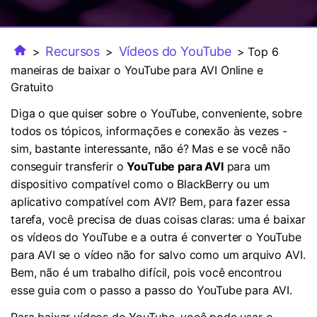
FAQs
Usuários educacionais desfrutam
Todas as informações que você precisa para usar o
de até 20% DESC.
Vídeo/Áudio
Pesquisar
UniConverter.
Recursos
Vídeos do YouTube
>
>
> Top 6
Usuários de Filmes
Vídeo Tutorial
maneiras de baixar o YouTube para AVI Online e
Assista ao tutorial em vídeo para aprender como usar o
Gratuito
Usuários de DVD
UniConverter.
Diga o que quiser sobre o YouTube, conveniente, sobre
Usuários de Redes Sociais
todos os tópicos, informações e conexão às vezes -
Especificaciones Técnicas
sim, bastante interessante, não é? Mas e se você não
Uma lista de todos os formatos, dispositivos e GPUs
Usuários de Mac
conseguir transferir o
YouTube para AVI
para um
suportados pelo UniConverter.
dispositivo compatível como o BlackBerry ou um
MAIS SOLUÇÕES
O que há de novo?
aplicativo compatível com AVI? Bem, para fazer essa
Os produtos e atualizações mais recentes.
tarefa, você precisa de duas coisas claras: uma é baixar
os vídeos do YouTube e a outra é converter o YouTube
para AVI se o vídeo não for salvo como um arquivo AVI.
Bem, não é um trabalho difícil, pois você encontrou
esse guia com o passo a passo do YouTube para AVI.
Para baixar vídeos do YouTube, você pode usar o