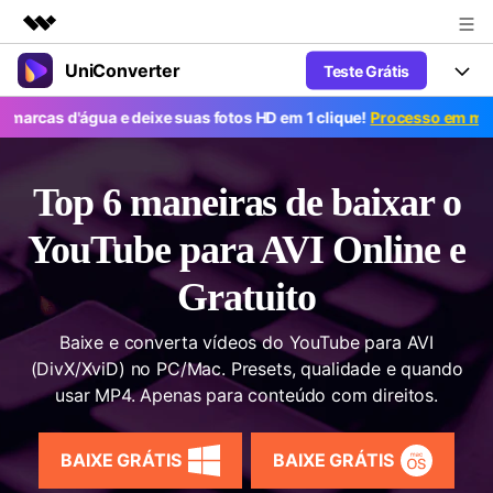
UniConverter
Teste Grátis
Produtos em destaque
Criatividade digital com IA generativa
 d'água e deixe suas fotos HD em 1 clique!
Processo em massa grát
Productos
Negócios
Utilitários
Visão geral
UniConverter-Conversor de Vídeo
Características
Sobre nós
Top 6 maneiras de baixar o
Soluções
Novo
UniConverter para Windows
Ferramentas Online
Sala de imprensa
YouTube para AVI Online e
Converter de voz em texto
Converta com precisão fala em
UniConverter para Mac
Gratuito
texto para áudio e vídeo.
Soluções
Loja
AniSmall-Compressor de vídeo
Novo
Baixe e converta vídeos do YouTube para AVI
Suporte
Popular
Ajuda
Fãs de Esportes
(DivX/XviD) no PC/Mac. Presets, qualidade e quando
Conversor de Vídeo
AniSmall para Desktop
Onde há esporte, há UniConverter
Aproveite recursos de conversão
usar MP4. Apenas para conteúdo com direitos.
Guia
Atualize para a V17
poderosos e inteligentes.
AniSmall para iOS
Como usar o Wondershare UniConverter? Aprenda o guia
passo a passo abaixo.
Popular
BAIXE GRÁTIS
BAIXE GRÁTIS
COMPRE AGORA
Entrar
IA Lab
Ofertas Educacionais