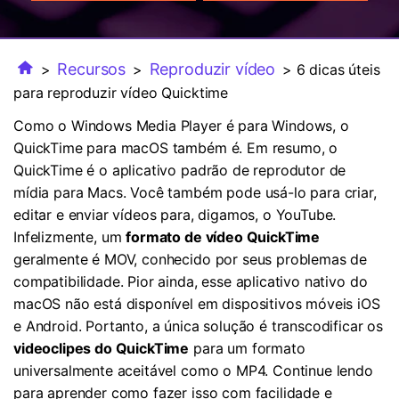
FAQs
Usuários educacionais desfrutam
Todas as informações que você precisa para usar o
de até 20% DESC.
Vídeo/Áudio
Pesquisar
UniConverter.
Recursos
Reproduzir vídeo
>
>
> 6 dicas úteis
Usuários de Filmes
Vídeo Tutorial
para reproduzir vídeo Quicktime
Assista ao tutorial em vídeo para aprender como usar o
Usuários de DVD
Como o Windows Media Player é para Windows, o
UniConverter.
QuickTime para macOS também é. Em resumo, o
Usuários de Redes Sociais
Especificaciones Técnicas
QuickTime é o aplicativo padrão de reprodutor de
Uma lista de todos os formatos, dispositivos e GPUs
mídia para Macs. Você também pode usá-lo para criar,
Usuários de Mac
suportados pelo UniConverter.
editar e enviar vídeos para, digamos, o YouTube.
Infelizmente, um
formato de vídeo QuickTime
MAIS SOLUÇÕES
O que há de novo?
geralmente é MOV, conhecido por seus problemas de
Os produtos e atualizações mais recentes.
compatibilidade. Pior ainda, esse aplicativo nativo do
macOS não está disponível em dispositivos móveis iOS
e Android. Portanto, a única solução é transcodificar os
videoclipes do QuickTime
para um formato
universalmente aceitável como o MP4. Continue lendo
para aprender como fazer isso com facilidade e