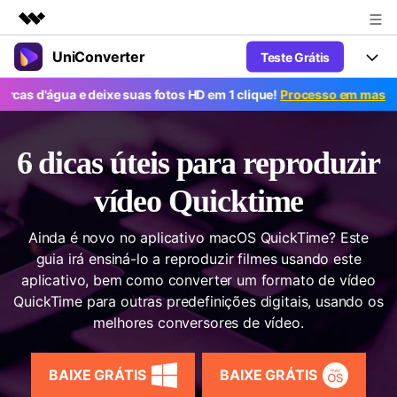
UniConverter
Teste Grátis
Produtos em destaque
Criatividade digital com IA generativa
gua e deixe suas fotos HD em 1 clique!
Processo em massa grátis. 
Productos
Negócios
Utilitários
Visão geral
UniConverter-Conversor de Vídeo
Características
Sobre nós
6 dicas úteis para reproduzir
Soluções
Novo
UniConverter para Windows
Ferramentas Online
Sala de imprensa
vídeo Quicktime
Converter de voz em texto
Converta com precisão fala em
UniConverter para Mac
texto para áudio e vídeo.
Soluções
Loja
Ainda é novo no aplicativo macOS QuickTime? Este
guia irá ensiná-lo a reproduzir filmes usando este
AniSmall-Compressor de vídeo
Novo
aplicativo, bem como converter um formato de vídeo
Suporte
Popular
Ajuda
Fãs de Esportes
Conversor de Vídeo
QuickTime para outras predefinições digitais, usando os
AniSmall para Desktop
Onde há esporte, há UniConverter
Aproveite recursos de conversão
Guia
melhores conversores de vídeo.
Atualize para a V17
poderosos e inteligentes.
AniSmall para iOS
Como usar o Wondershare UniConverter? Aprenda o guia
passo a passo abaixo.
Popular
BAIXE GRÁTIS
BAIXE GRÁTIS
COMPRE AGORA
Entrar
IA Lab
Ofertas Educacionais