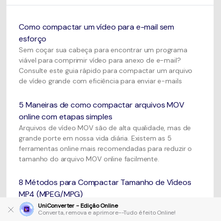
Como compactar um vídeo para e-mail sem
esforço
Sem coçar sua cabeça para encontrar um programa
viável para comprimir vídeo para anexo de e-mail?
Consulte este guia rápido para compactar um arquivo
de vídeo grande com eficiência para enviar e-mails
5 Maneiras de como compactar arquivos MOV
online com etapas simples
Arquivos de vídeo MOV são de alta qualidade, mas de
grande porte em nossa vida diária. Existem as 5
ferramentas online mais recomendadas para reduzir o
tamanho do arquivo MOV online facilmente.
8 Métodos para Compactar Tamanho de Vídeos
MP4 (MPEG/MPG)
Se você pretende reduzir o tamanho de um arquivo
UniConverter - Edição Online
Converta, remova e aprimore--Tudo é feito Online!
MP4, apresentamos-lhe aqui 8 métodos simples para