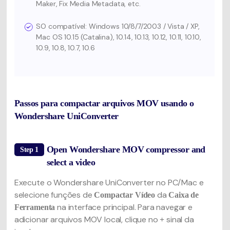
Maker, Fix Media Metadata, etc.
SO compatível: Windows 10/8/7/2003 / Vista / XP,
Mac OS 10.15 (Catalina), 10.14, 10.13, 10.12, 10.11, 10.10,
10.9, 10.8, 10.7, 10.6
Passos para compactar arquivos MOV usando o
Wondershare UniConverter
Open Wondershare MOV compressor and
Step 1
select a video
Execute o Wondershare UniConverter no PC/Mac e
selecione funções de
da
Compactar Vídeo
Caixa de
na interface principal. Para navegar e
Ferramenta
adicionar arquivos MOV local, clique no
sinal da
+