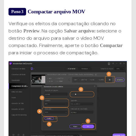
Compactar arquivo MOV
Passo 3
Verifique os efeitos da compactação clicando no
botão
. Na opção
selecione o
Preview
Salvar arquivo:
destino do arquivo para salvar o vídeo MOV
compactado. Finalmente, aperte o botão
Compactar
para iniciar o processo de compactação.