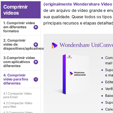
(originalmente Wondershare Video 
Comprimir
de um arquivo de vídeo grande e env
vídeos
sua qualidade. Quase todos os tipos
principais recursos e etapas detalha
1. Comprimir vídeo
+
em diferentes
formatos
2. Comprimir
+
Wondershare UniConver
vídeo de
dispositivos/aplicativos
Comp
3.Comprimir vídeo
+
com aplicativos
mail
diferentes
Supo
e ma
4. Comprimir
-
vídeo para fins
Edit
diferentes
Veri
4.1 Compactar Video
Baix
para Email
Supo
4.2 Compactar Video
para Web
Caix
4.3 Compactar Video