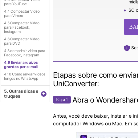
mídi
para YouTube
SO c
4.4 Compactar Video
para Vimeo
4.5 Compactar Video
BA
para Facebook,
Instagram
4.6 Compactar Video
para DVD
Seg
4.8 comprimir vídeo para
Facebook, Instagram
4.9 Enviar arquivos
grandes por e-mail
Etapas sobre como envia
4.10 Como enviar vídeos
longos no WhatsApp
UniConverter:
5. Outras dicas e
+
truques
Abra o Wondershar
Etapa 1
Antes, você deve baixar, instalar e
computador Windows ou Mac. Em seg