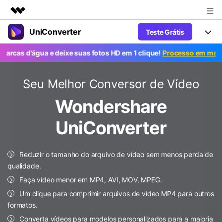
UniConverter
Teste Grátis
Produtos em destaque
Criatividade digital com IA generativa
d'água e deixe suas fotos HD em 1 clique!
Processo em massa gráti
Productos
Negócios
Utilitários
Visão geral
UniConverter-Conversor de Vídeo
Características
Seu Melhor Conversor de Vídeo
Sobre nós
Soluções
Novo
Wondershare
UniConverter para Windows
Ferramentas Online
Sala de imprensa
Converter de voz em texto
Converta com precisão fala em
UniConverter para Mac
UniConverter
texto para áudio e vídeo.
Soluções
Loja
AniSmall-Compressor de vídeo
Novo
Reduzir o tamanho do arquivo de vídeo sem menos perda de
Suporte
Popular
Ajuda
Fãs de Esportes
Conversor de Vídeo
qualidade.
AniSmall para Desktop
Onde há esporte, há UniConverter
Aproveite recursos de conversão
Guia
Faça vídeo menor em MP4, AVI, MOV, MPEG.
Atualize para a V17
poderosos e inteligentes.
AniSmall para iOS
Como usar o Wondershare UniConverter? Aprenda o guia
Um clique para comprimir arquivos de vídeo MP4 para outros
passo a passo abaixo.
formatos.
Popular
COMPRE AGORA
Entrar
IA Lab
Ofertas Educacionais
Converta vídeos para modelos personalizados para a maioria