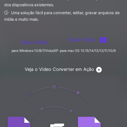
FAQs
Usuários educacionais desfrutam
dos dispositivos existentes.
Todas as informações que você precisa para usar o
de até 20% DESC.
Vídeo/Áudio
Uma solução fácil para converter, editar, gravar arquivos de
Pesquisar
UniConverter.
mídia e muito mais.
Usuários de Filmes
Vídeo Tutorial
Assista ao tutorial em vídeo para aprender como usar o
Usuários de DVD
Baixar Grátis
UniConverter.
Baixar Grátis
Usuários de Redes Sociais
para Windows 10/8/7/Vista/XP
para mac OS 10.15/14/13/12/11/10/9
Especificaciones Técnicas
Uma lista de todos os formatos, dispositivos e GPUs
Usuários de Mac
suportados pelo UniConverter.
Veja o Video Converter em Ação
MAIS SOLUÇÕES
O que há de novo?
Os produtos e atualizações mais recentes.