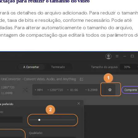
actação para reduzir o tamanho do vídeo
ará os detalhes do arquivo adicionado. Para reduzir o taman
de, taxa de bits e resolução, conforme necessário. Pode até
dadas. Para alterar automaticamente o tamanho do arquivo,
centagem de compactação que editará todos os parâmetros d