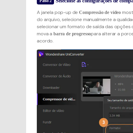
Selecione as configurações de comp
Passo 2
A janela pop-up de
mostr
Compressão de vídeo
do arquivo, selecione manualmente a qualida
selecionar um formato de saída das opções 
mova a
para alterar a por
barra de progresso
acordo.