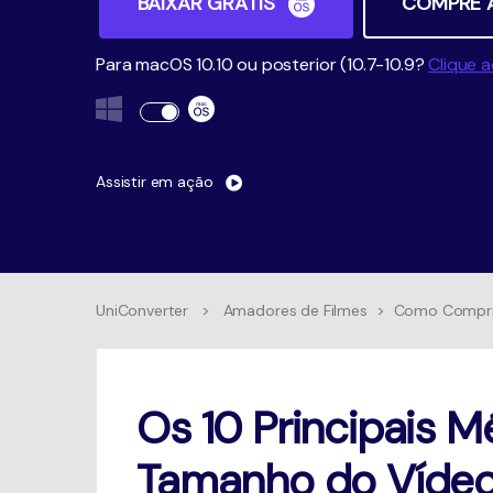
BAIXAR GRÁTIS
COMPRE 
Para macOS 10.10 ou posterior (10.7-10.9?
Clique a
Assistir em ação
UniConverter
>
Amadores de Filmes
>
Como Compri
Os 10 Principais M
Tamanho do Víde