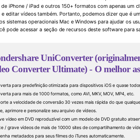
 de iPhone / iPad e outros 150+ formatos com apenas um cl
VD e editar vídeos também. Portanto, podemos dizer que é u
 os sistemas operacionais Mac e Windows para ajudar os us
cê pode acessar a seção de recursos deste software para sa
ndershare UniConverter (originalme
eo Converter Ultimate)
- O melhor a
verta para predefinição otimizada para dispositivos iOS e quase todos
verta para mais de 1000 formatos, como AVI, MKV, MOV, MP4, etc.
orte a velocidade de conversão 30 vezes mais rápida do que qualque
te, aprimore e personalize seu arquivo de vídeos.
ve vídeo em DVD reproduzível com um modelo de DVD gratuito atraen
xe / grave vídeos de mais de 10000 sites de compartilhamento de víd
enha metadados para seus filmes do iTunes automaticamente.