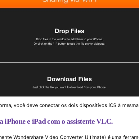
orma, você deve conectar os dois dispositivos iOS à mesma 
a iPhone e iPad com o assistente VLC.
mente Wondershare Video Converter Ultimate) é uma ferram