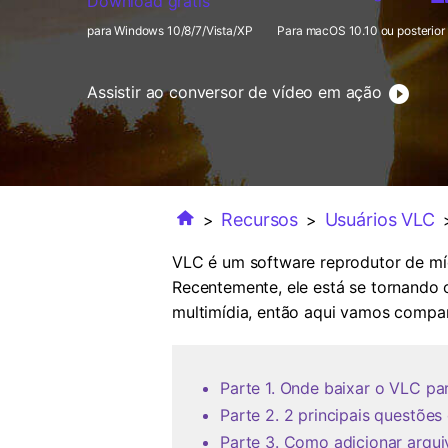
Download grátis
para Windows 10/8/7/Vista/XP
Para macOS 10.10 ou posterior
Assistir ao conversor de vídeo em ação
Recursos
Usuários VLC
>
>
>
VLC é um software reprodutor de míd
Recentemente, ele está se tornando o
multimídia, então aqui vamos compart
Parte 1. Onde baixar o VLC par
Parte 2. 2 principais questõe
Parte 3. Como adicionar arqu