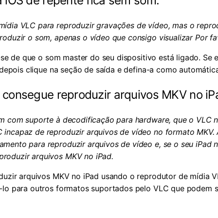
a iOS de repente fica sem som.
mídia VLC para reproduzir gravações de vídeo, mas o repro
oduzir o som, apenas o vídeo que consigo visualizar Por fav
-se de que o som master do seu dispositivo está ligado. Se e
, depois clique na seção de saída e defina-a como automática
 consegue reproduzir arquivos MKV no iP
vêm com suporte à decodificação
para hardware, que o VLC n
 incapaz de reproduzir arquivos de vídeo no formato MKV. 
mento para reproduzir arquivos de vídeo e, se o seu iPad n
roduzir arquivos MKV no iPad.
uzir arquivos MKV no iPad usando o reprodutor de mídia V
ê-lo para outros formatos suportados pelo VLC que podem