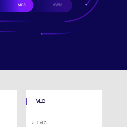
VLC
1. VLC