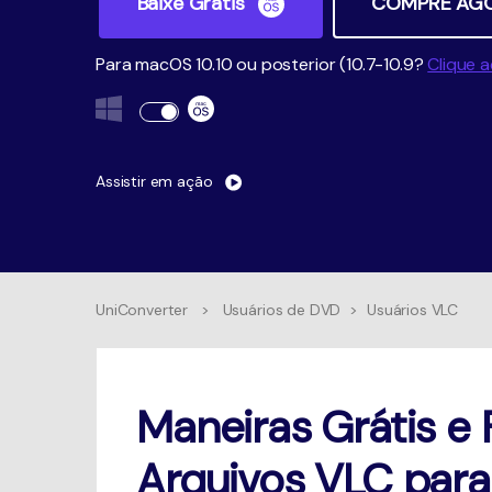
Baixe Grátis
COMPRE AG
Para macOS 10.10 ou posterior (10.7-10.9?
Clique a
Assistir em ação
UniConverter
>
Usuários de DVD
>
Usuários VLC
Maneiras Grátis e 
Arquivos VLC par