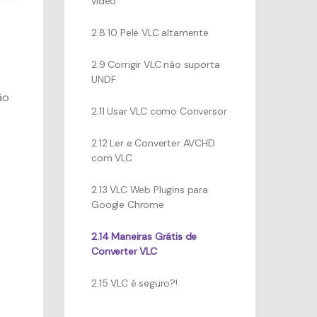
vídeo
2.8 10 Pele VLC altamente
2.9 Corrigir VLC não suporta
UNDF
ão
2.11 Usar VLC como Conversor
2.12 Ler e Converter AVCHD
com VLC
2.13 VLC Web Plugins para
Google Chrome
2.14 Maneiras Grátis de
Converter VLC
2.15 VLC é seguro?!