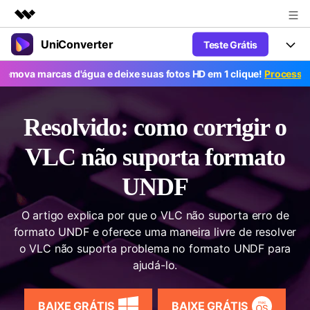
UniConverter
Teste Grátis
Produtos em destaque
Criatividade digital com IA generativa
ova marcas d'água e deixe suas fotos HD em 1 clique!
Processo em 
Productos
Negócios
Utilitários
Visão geral
UniConverter-Conversor de Vídeo
Características
Sobre nós
Resolvido: como corrigir o
Soluções
Novo
UniConverter para Windows
Ferramentas Online
Sala de imprensa
VLC não suporta formato
Converter de voz em texto
Converta com precisão fala em
UniConverter para Mac
UNDF
texto para áudio e vídeo.
Soluções
Loja
AniSmall-Compressor de vídeo
Novo
O artigo explica por que o VLC não suporta erro de
Suporte
Popular
Ajuda
Fãs de Esportes
formato UNDF e oferece uma maneira livre de resolver
Conversor de Vídeo
AniSmall para Desktop
Onde há esporte, há UniConverter
Aproveite recursos de conversão
o VLC não suporta problema no formato UNDF para
Guia
Atualize para a V17
poderosos e inteligentes.
AniSmall para iOS
ajudá-lo.
Como usar o Wondershare UniConverter? Aprenda o guia
passo a passo abaixo.
Popular
COMPRE AGORA
Entrar
IA Lab
Ofertas Educacionais
BAIXE GRÁTIS
BAIXE GRÁTIS