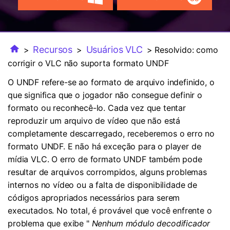
FAQs
Usuários educacionais desfrutam
Todas as informações que você precisa para usar o
de até 20% DESC.
Vídeo/Áudio
Pesquisar
UniConverter.
Usuários de Filmes
Vídeo Tutorial
Recursos
Usuários VLC
>
>
> Resolvido: como
Assista ao tutorial em vídeo para aprender como usar o
corrigir o VLC não suporta formato UNDF
Usuários de DVD
UniConverter.
O UNDF refere-se ao formato de arquivo indefinido, o
Usuários de Redes Sociais
que significa que o jogador não consegue definir o
Especificaciones Técnicas
formato ou reconhecê-lo. Cada vez que tentar
Uma lista de todos os formatos, dispositivos e GPUs
Usuários de Mac
reproduzir um arquivo de vídeo que não está
suportados pelo UniConverter.
completamente descarregado, receberemos o erro no
MAIS SOLUÇÕES
O que há de novo?
formato UNDF. E não há exceção para o player de
Os produtos e atualizações mais recentes.
mídia VLC. O erro de formato UNDF também pode
resultar de arquivos corrompidos, alguns problemas
internos no vídeo ou a falta de disponibilidade de
códigos apropriados necessários para serem
executados. No total, é provável que você enfrente o
problema que exibe "
Nenhum módulo decodificador