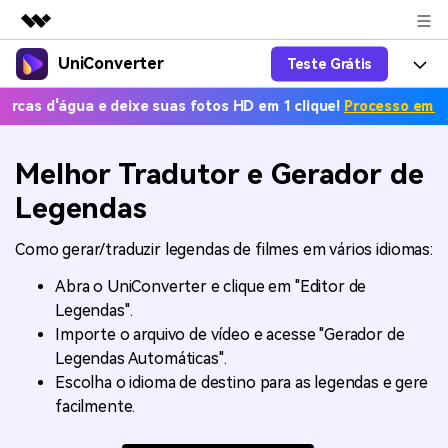
UniConverter
Teste Grátis
Produtos em destaque
Criatividade digital com IA generativa
água e deixe suas fotos HD em 1 clique!
Processo em massa grá
Productos
Negócios
Utilitários
Visão geral
UniConverter-Conversor de Vídeo
Características
Melhor Tradutor e Gerador de
Sobre nós
Soluções
Novo
Legendas
UniConverter para Windows
Ferramentas Online
Sala de imprensa
Converter de voz em texto
Converta com precisão fala em
UniConverter para Mac
Como gerar/traduzir legendas de filmes em vários idiomas:
texto para áudio e vídeo.
Soluções
Loja
Abra o UniConverter e clique em "Editor de
AniSmall-Compressor de vídeo
Novo
Legendas".
Ajuda
Popular
Suporte
Fãs de Esportes
Conversor de Vídeo
Importe o arquivo de vídeo e acesse "Gerador de
AniSmall para Desktop
Onde há esporte, há
Aproveite recursos de conversão
Guia
Legendas Automáticas".
UniConverter
Atualize para a V17
poderosos e inteligentes.
AniSmall para iOS
Como usar o Wondershare UniConverter? Aprenda o guia
Escolha o idioma de destino para as legendas e gere
passo a passo abaixo.
facilmente.
Popular
COMPRE AGORA
Entrar
IA Lab
Ofertas Educacionais
FAQs