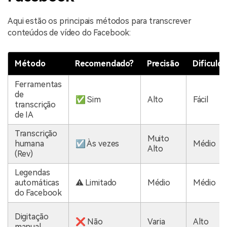
Aqui estão os principais métodos para transcrever
conteúdos de vídeo do Facebook:
Método
Recomendado?
Precisão
Dificuld
Ferramentas
de
✅ Sim
Alto
Fácil
transcrição
de IA
Transcrição
Muito
humana
☑️ Às vezes
Médio
Alto
(Rev)
Legendas
automáticas
⚠️ Limitado
Médio
Médio
do Facebook
Digitação
❌ Não
Varia
Alto
manual