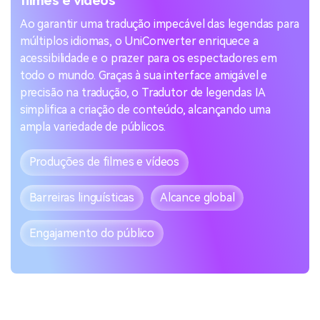
filmes e vídeos
Ao garantir uma tradução impecável das legendas para
múltiplos idiomas, o UniConverter enriquece a
acessibilidade e o prazer para os espectadores em
todo o mundo. Graças à sua interface amigável e
precisão na tradução, o Tradutor de legendas IA
simplifica a criação de conteúdo, alcançando uma
ampla variedade de públicos.
Produções de filmes e vídeos
Barreiras linguísticas
Alcance global
Engajamento do público