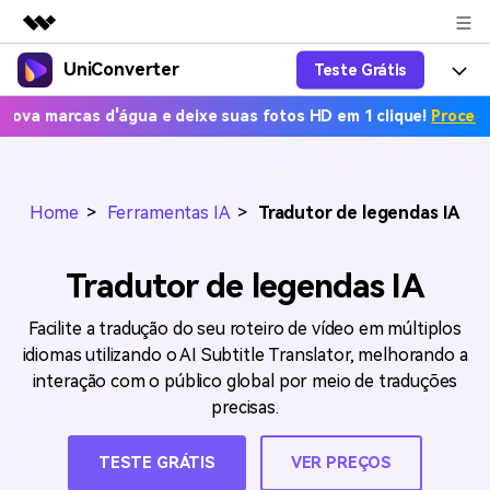
UniConverter
Teste Grátis
Produtos em destaque
Criatividade digital com IA generativa
arcas d'água e deixe suas fotos HD em 1 clique!
Processo em m
Productos
Negócios
Utilitários
Visão geral
UniConverter-Conversor de Vídeo
Características
Sobre nós
Soluções
Home
>
Ferramentas IA
>
Tradutor de legendas IA
Novo
UniConverter para Windows
Ferramentas Online
Sala de imprensa
Converter de voz em texto
Converta com precisão fala em
UniConverter para Mac
Tradutor de legendas IA
texto para áudio e vídeo.
Soluções
Loja
AniSmall-Compressor de vídeo
Novo
Facilite a tradução do seu roteiro de vídeo em múltiplos
Ajuda
Popular
Suporte
Fãs de Esportes
idiomas utilizando o AI Subtitle Translator, melhorando a
Conversor de Vídeo
AniSmall para Desktop
Onde há esporte, há
interação com o público global por meio de traduções
Aproveite recursos de conversão
Guia
UniConverter
Atualize para a V17
precisas.
poderosos e inteligentes.
AniSmall para iOS
Como usar o Wondershare UniConverter? Aprenda o guia
passo a passo abaixo.
Popular
TESTE GRÁTIS
VER PREÇOS
COMPRE AGORA
Entrar
IA Lab
Ofertas Educacionais
FAQs