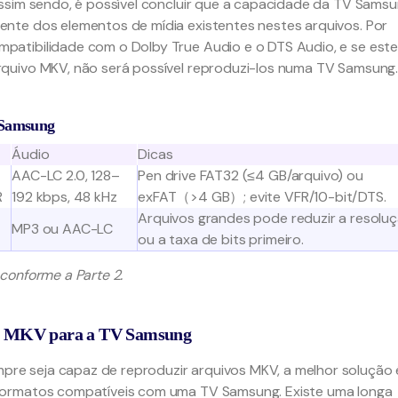
ssim sendo, é possível concluir que a capacidade da TV Sams
nte dos elementos de mídia existentes nestes arquivos. Por
atibilidade com o Dolby True Audio e o DTS Audio, e se est
quivo MKV, não será possível reproduzi-los numa TV Samsung
 Samsung
Áudio
Dicas
AAC-LC 2.0, 128–
Pen drive FAT32 (≤4 GB/arquivo) ou
R
192 kbps, 48 kHz
exFAT（>4 GB）; evite VFR/10-bit/DTS.
Arquivos grandes pode reduzir a resolu
MP3 ou AAC-LC
ou a taxa de bits primeiro.
conforme a Parte 2.
er MKV para a TV Samsung
e seja capaz de reproduzir arquivos MKV, a melhor solução 
formatos compatíveis com uma TV Samsung. Existe uma longa