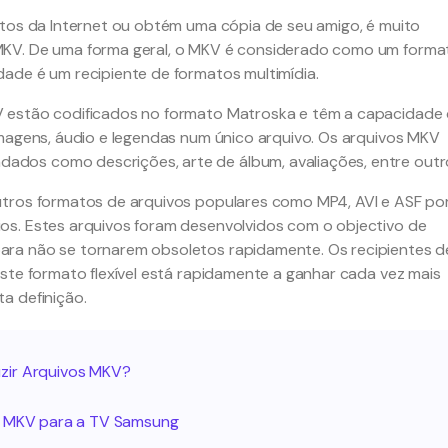
itos da Internet ou obtém uma cópia de seu amigo, é muito
MKV. De uma forma geral, o MKV é considerado como um forma
ade é um recipiente de formatos multimídia.
V estão codificados no formato Matroska e têm a capacidade
imagens, áudio e legendas num único arquivo. Os arquivos MKV
dos como descrições, arte de álbum, avaliações, entre outr
utros formatos de arquivos populares como MP4, AVI e ASF po
os. Estes arquivos foram desenvolvidos com o objectivo de
ra não se tornarem obsoletos rapidamente. Os recipientes d
ste formato flexível está rapidamente a ganhar cada vez mais
a definição.
zir Arquivos MKV?
er MKV para a TV Samsung