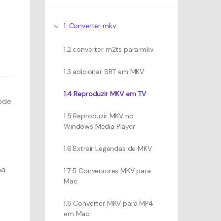
1. Converter mkv
1.2 converter m2ts para mkv
1.3 adicionar SRT em MKV
1.4 Reproduzir MKV em TV
ode
1.5 Reproduzir MKV no
Windows Media Player
1.6 Extrair Legendas de MKV
na
1.7 5 Conversores MKV para
Mac
1.8 Converter MKV para MP4
em Mac