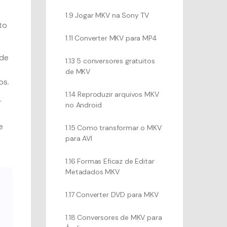
1.9 Jogar MKV na Sony TV
to
1.11 Converter MKV para MP4
 de
1.13 5 conversores gratuitos
de MKV
os.
1.14 Reproduzir arquivos MKV
r
no Android
e
1.15 Como transformar o MKV
para AVI
1.16 Formas Eficaz de Editar
Metadados MKV
1.17 Converter DVD para MKV
1.18 Conversores de MKV para