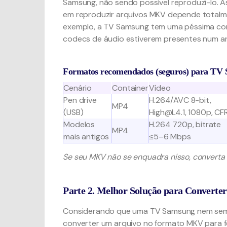
Samsung, não sendo possível reproduzí-lo. A
em reproduzir arquivos MKV depende totalme
exemplo, a TV Samsung tem uma péssima comp
codecs de áudio estiverem presentes num ar
Formatos recomendados (seguros) para TV
Cenário
Container
Vídeo
Pen drive
H.264/AVC 8-bit,
MP4
(USB)
High@L4.1, 1080p, CF
Modelos
H.264 720p, bitrate
MP4
mais antigos
≤5–6 Mbps
Se seu MKV não se enquadra nisso, converta 
Parte 2. Melhor Solução para Convert
Considerando que uma TV Samsung nem sempr
converter um arquivo no formato MKV para 