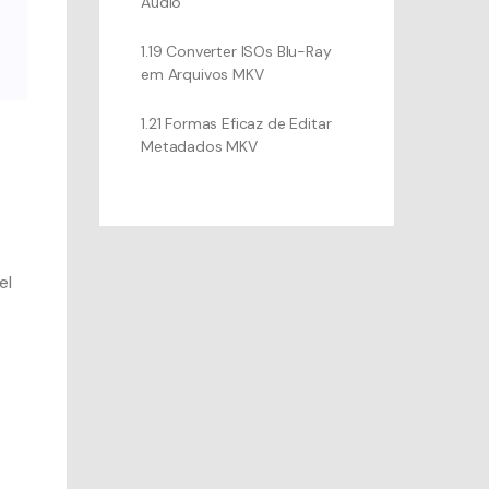
Áudio
1.19 Converter ISOs Blu-Ray
em Arquivos MKV
1.21 Formas Eficaz de Editar
Metadados MKV
s
el