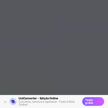
UniConverter - Edição Online
Teste
Converta, remova e aprimore--Tudo é feito
grátis
Online!