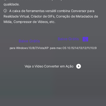
FAQs
Usuários educacionais desfrutam
qualidade.
Todas as informações que você precisa para usar o
de até 20% DESC.
Vídeo/Áudio
A caixa de ferramentas versátil combina Conversor para
Pesquisar
UniConverter.
Realidade Virtual, Criador de GIFs, Correção de Metadados de
Usuários de Filmes
Mídia, Compressor de Vídeos, etc.
Vídeo Tutorial
Assista ao tutorial em vídeo para aprender como usar o
Usuários de DVD
UniConverter.
Baixe Grátis
Baixe Grátis
Usuários de Redes Sociais
Especificaciones Técnicas
para Windows 10/8/7/Vista/XP
para mac OS 10.15/14/13/12/11/10/9
Uma lista de todos os formatos, dispositivos e GPUs
Usuários de Mac
suportados pelo UniConverter.
MAIS SOLUÇÕES
O que há de novo?
Veja o Video Converter em Ação
Os produtos e atualizações mais recentes.