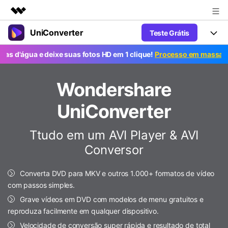
UniConverter
Teste Grátis
Produtos em destaque
Criatividade digital com IA generativa
ua e deixe suas fotos HD em 1 clique!
Processo em massa grátis. P
Productos
Negócios
Utilitários
Visão geral
UniConverter-Conversor de Vídeo
Wondershare
Características
Sobre nós
Soluções
Novo
UniConverter para Windows
UniConverter
Ferramentas Online
Sala de imprensa
Converter de voz em texto
Converta com precisão fala em
UniConverter para Mac
Ttudo em um AVI Player & AVI
texto para áudio e vídeo.
Soluções
Loja
Conversor
AniSmall-Compressor de vídeo
Novo
Suporte
Popular
Ajuda
Fãs de Esportes
Conversor de Vídeo
AniSmall para Desktop
Converta DVD para MKV e outros 1.000+ formatos de vídeo
Onde há esporte, há UniConverter
Aproveite recursos de conversão
Guia
com passos simples.
Atualize para a V17
poderosos e inteligentes.
AniSmall para iOS
Como usar o Wondershare UniConverter? Aprenda o guia
Grave vídeos em DVD com modelos de menu gratuitos e
passo a passo abaixo.
reproduza facilmente em qualquer dispositivo.
Popular
COMPRE AGORA
Entrar
IA Lab
Ofertas Educacionais
Velocidade de conversão super rápida e resultado de total