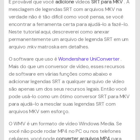
É provável que você
adicione
vídeos
SRT para MKV
. A
mesclagem de legendas SRT com arquivos MKV na
verdade não é tão difícil como você pensa, se você
encontrar a ferramenta certa para ajudá-lo a fazê-lo.
Neste tutorial aqui, descreverei como anexar
permanentemente um arquivo de legenda SRT em um
arquivo .mkv matroska em detalhes.
O software que uso é
Wondershare UniConverter
.
Mais do que um conversor de vídeo, esses recursos
de software em várias funções como abaixo e
adicionar legendas SRT a qualquer arquivo de vídeo
são apenas um dos seus recursos legais. Então você
pode usá-lo como um ótimo conversor SRT para MKV
para ajudá-lo a mesclar suas legendas SRT com
arquivos MKV sem esforço.
O WMV é um formato de vídeo Windows Media. Se
você não pode rodar MP4 no PC ou nos telefones
celulares, você pode
converter arquivos MP4
para