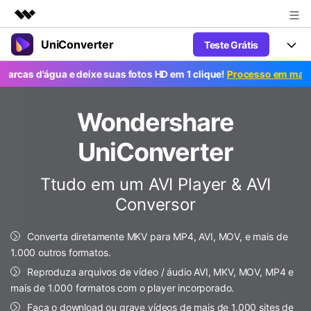
UniConverter
Teste Grátis
Produtos em destaque
Criatividade digital com IA generativa
'água e deixe suas fotos HD em 1 clique!
Processo em massa grátis
Productos
Negócios
Utilitários
Visão geral
UniConverter-Conversor de Vídeo
Wondershare
Características
Sobre nós
Soluções
Novo
UniConverter para Windows
UniConverter
Ferramentas Online
Sala de imprensa
Converter de voz em texto
Converta com precisão fala em
UniConverter para Mac
Ttudo em um AVI Player & AVI
texto para áudio e vídeo.
Soluções
Loja
Conversor
AniSmall-Compressor de vídeo
Novo
Suporte
Popular
Ajuda
Fãs de Esportes
Conversor de Vídeo
AniSmall para Desktop
Converta diretamente MKV para MP4, AVI, MOV, e mais de
Onde há esporte, há UniConverter
Aproveite recursos de conversão
Guia
1.000 outros formatos.
Atualize para a V17
poderosos e inteligentes.
AniSmall para iOS
Como usar o Wondershare UniConverter? Aprenda o guia
Reproduza arquivos de vídeo / áudio AVI, MKV, MOV, MP4 e
passo a passo abaixo.
mais de 1.000 formatos com o player incorporado.
Popular
COMPRE AGORA
Entrar
IA Lab
Ofertas Educacionais
Faça o download ou grave vídeos de mais de 1.000 sites de