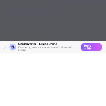
UniConverter - Edição Online
Teste
Converta, remova e aprimore--Tudo é feito
grátis
Online!
Recursos
Soluções MKV
>
>
> Como converter
de MKV para MP4 usando o HandBrake
O MKV é um formato de vídeo de código aberto que