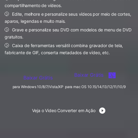
FAQs
Usuários educacionais desfrutam
compartilhamento de vídeos.
Todas as informações que você precisa para usar o
de até 20% DESC.
Vídeo/Áudio
Edite, melhore e personalize seus vídeos por meio de cortes,
Pesquisar
UniConverter.
aparos, legendas e muito mais.
Usuários de Filmes
Vídeo Tutorial
Grave e personalize seu DVD com modelos de menu de DVD
gratuitos.
Assista ao tutorial em vídeo para aprender como usar o
Usuários de DVD
UniConverter.
Caixa de ferramentas versátil combina gravador de tela,
fabricante de GIF, conserta metadados de vídeo, etc.
Usuários de Redes Sociais
Especificaciones Técnicas
Uma lista de todos os formatos, dispositivos e GPUs
Usuários de Mac
suportados pelo UniConverter.
Baixar Grátis
Baixar Grátis
MAIS SOLUÇÕES
O que há de novo?
para Windows 10/8/7/Vista/XP
para mac OS 10.15/14/13/12/11/10/9
Os produtos e atualizações mais recentes.
Veja o Video Converter em Ação