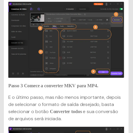
Passo 3
Comece a converter MKV para MP4.
E o último passo, mas não menos importante, depois
de selecionar o formato de saída desejado, basta
selecionar o botão
e sua conversão
Converter todos
de arquivos será iniciada.