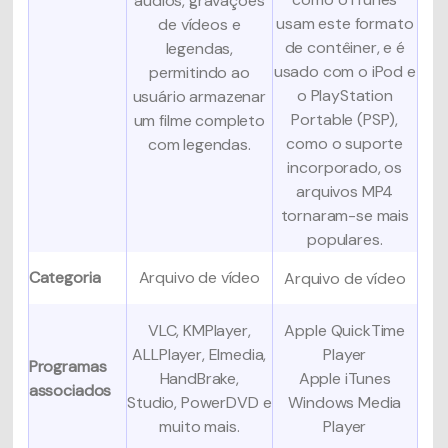
áudios, gravações
usam este formato
de vídeos e
de contêiner, e é
legendas,
usado com o iPod e
permitindo ao
o PlayStation
usuário armazenar
Portable (PSP),
um filme completo
como o suporte
com legendas.
incorporado, os
arquivos MP4
tornaram-se mais
populares.
Categoria
Arquivo de vídeo
Arquivo de vídeo
VLC, KMPlayer,
Apple QuickTime
ALLPlayer, Elmedia,
Player
Programas
HandBrake,
Apple iTunes
associados
Studio, PowerDVD e
Windows Media
muito mais.
Player