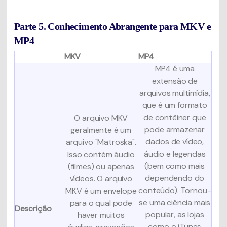
Parte 5. Conhecimento Abrangente para MKV e
MP4
MKV
MP4
MP4 é uma
extensão de
arquivos multimídia,
que é um formato
de contêiner que
O arquivo MKV
pode armazenar
geralmente é um
dados de vídeo,
arquivo "Matroska".
áudio e legendas
Isso contém áudio
(bem como mais
(filmes) ou apenas
dependendo do
vídeos. O arquivo
conteúdo). Tornou-
MKV é um envelope
se uma ciência mais
para o qual pode
Descrição
popular, as lojas
haver muitos
como o iTunes