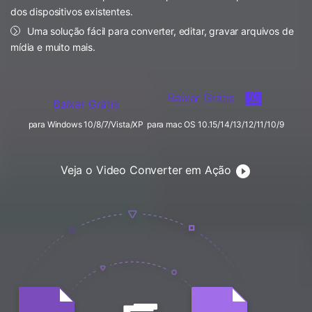
FAQs
Usuários educacionais desfrutam
dos dispositivos existentes.
Todas as informações que você precisa para usar o
de até 20% DESC.
Vídeo/Áudio
Uma solução fácil para converter, editar, gravar arquivos de
Pesquisar
UniConverter.
mídia e muito mais.
Usuários de Filmes
Vídeo Tutorial
Assista ao tutorial em vídeo para aprender como usar o
Usuários de DVD
Baixar Grátis
UniConverter.
Baixar Grátis
Usuários de Redes Sociais
para Windows 10/8/7/Vista/XP
para mac OS 10.15/14/13/12/11/10/9
Especificaciones Técnicas
Uma lista de todos os formatos, dispositivos e GPUs
Usuários de Mac
suportados pelo UniConverter.
Veja o Video Converter em Ação
MAIS SOLUÇÕES
O que há de novo?
Os produtos e atualizações mais recentes.