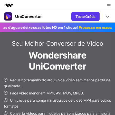
UniConverter
Teste Grátis
Produtos em destaque
Criatividade digital com IA generativa
ua e deixe suas fotos HD em 1 clique!
Processo em massa grátis. 
Productos
Negócios
Utilitários
Visão geral
UniConverter-Conversor de Vídeo
Características
Seu Melhor Conversor de Vídeo
Sobre nós
Soluções
Novo
Wondershare
UniConverter para Windows
Ferramentas Online
Sala de imprensa
Converter de voz em texto
Converta com precisão fala em
UniConverter para Mac
UniConverter
texto para áudio e vídeo.
Soluções
Loja
AniSmall-Compressor de vídeo
Novo
Reduzir o tamanho do arquivo de vídeo sem menos perda de
Suporte
Popular
Ajuda
Fãs de Esportes
Conversor de Vídeo
qualidade.
AniSmall para Desktop
Onde há esporte, há UniConverter
Aproveite recursos de conversão
Guia
Faça vídeo menor em MP4, AVI, MOV, MPEG.
Atualize para a V17
poderosos e inteligentes.
AniSmall para iOS
Como usar o Wondershare UniConverter? Aprenda o guia
Um clique para comprimir arquivos de vídeo MP4 para outros
passo a passo abaixo.
formatos.
Popular
COMPRE AGORA
Entrar
IA Lab
Ofertas Educacionais
Converta vídeos para modelos personalizados para a maioria