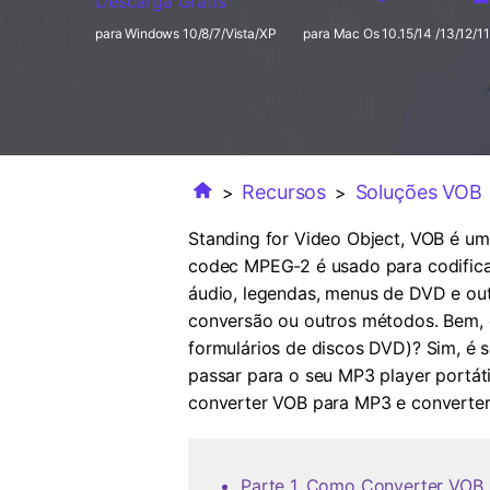
Descarga Gratis
para Windows 10/8/7/Vista/XP
para Mac Os 10.15/14 /13/12/11
Recursos
Soluções VOB
>
>
Standing for Video Object, VOB é u
codec MPEG-2 é usado para codifica
áudio, legendas, menus de DVD e ou
conversão ou outros métodos. Bem, 
formulários de discos DVD)? Sim, é
passar para o seu MP3 player portát
converter VOB para MP3 e converte
Parte 1. Como Converter VO