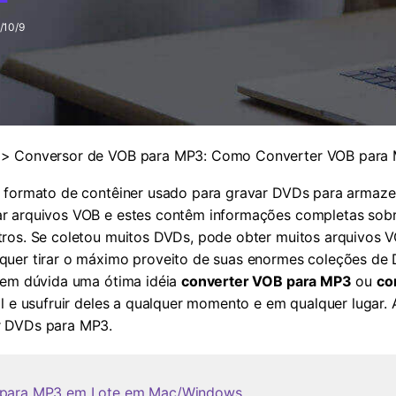
Ver todos os produtos
/10/9
MAIS SOLUÇÕES
> Conversor de VOB para MP3: Como Converter VOB par
m formato de contêiner usado para gravar DVDs para armaze
r arquivos VOB e estes contêm informações completas sobre
tros. Se coletou muitos DVDs, pode obter muitos arquivos 
quer tirar o máximo proveito de suas enormes coleções de 
 sem dúvida uma ótima idéia
converter VOB para MP3
ou
co
il e usufruir deles a qualquer momento e em qualquer lugar
r DVDs para MP3.
B para MP3 em Lote em Mac/Windows