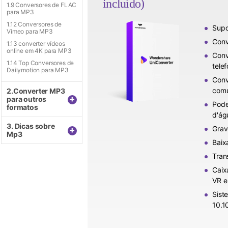
incluído)
1.9 Conversores de FLAC
para MP3
1.12 Conversores de
Supo
Vimeo para MP3
Conv
1.13 converter vídeos
online em 4K para MP3
Conv
1.14 Top Conversores de
tele
Dailymotion para MP3
Conv
comu
2.Converter MP3
+
para outros
Pode
formatos
d'ág
3. Dicas sobre
Grav
+
Mp3
Baix
Tran
Caix
VR e
Sist
10.10