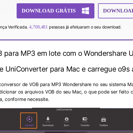
DOWNLOAD GRÁTIS
DOWNLOAD
nça Verificada.
4,708,482
pessoas já efetuaram o seu download.
B para MP3 em lote com o Wondershare U
re UniConverter para Mac e carregue o9s 
 conversor de VOB para MP3 Wondershare no seu sistema Mac
adicionar os arquivos VOB do seu Mac, o que pode ser feito
a, conforme necessite.