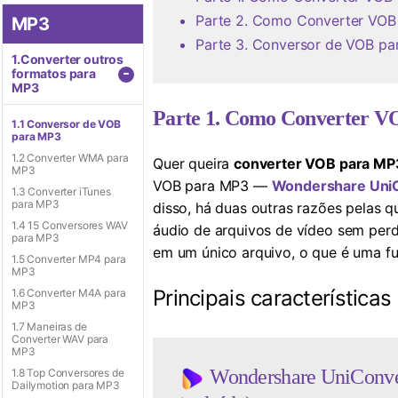
Parte 2. Como Converter VOB
MP3
Parte 3. Conversor de VOB pa
1.Converter outros
-
formatos para
MP3
Parte 1. Como Converter 
1.1 Conversor de VOB
para MP3
1.2 Converter WMA para
Quer queira
converter VOB para MP
MP3
VOB para MP3 —
Wondershare UniC
1.3 Converter iTunes
para MP3
disso, há duas outras razões pelas q
1.4 15 Conversores WAV
áudio de arquivos de vídeo sem perd
para MP3
em um único arquivo, o que é uma f
1.5 Converter MP4 para
MP3
Principais característic
1.6 Converter M4A para
MP3
1.7 Maneiras de
Converter WAV para
MP3
Wondershare UniConver
1.8 Top Conversores de
Dailymotion para MP3