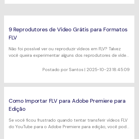
Usuários educacionais desfrutam
Todas as informações que você precisa para usar o
de até 20% DESC.
Vídeo/Áudio
UniConverter.
Pesquisar
Usuários de Filmes
Vídeo Tutorial
9 Reprodutores de Vídeo Grátis para Formatos
Assista ao tutorial em vídeo para aprender como usar o
FLV
Usuários de DVD
UniConverter.
Não foi possível ver ou reproduzir vídeos em FLV? Talvez
Usuários de Redes Sociais
você queira experimentar alguns dos reprodutores de vídeo
Especificaciones Técnicas
alternativos. Aqui estão os melhores reprodutores de vídeo
Uma lista de todos os formatos, dispositivos e GPUs
Usuários de Mac
FLV gratuitos.
Postado por
Santos
| 2025-10-23 18:45:09
suportados pelo UniConverter.
MAIS SOLUÇÕES
O que há de novo?
Os produtos e atualizações mais recentes.
Como Importar FLV para Adobe Premiere para
Edição
Se você ficou frustrado quando tentar transferir vídeos FLV
do YouTube para o Adobe Premiere para edição, você pode
encontrar uma solução neste artigo.