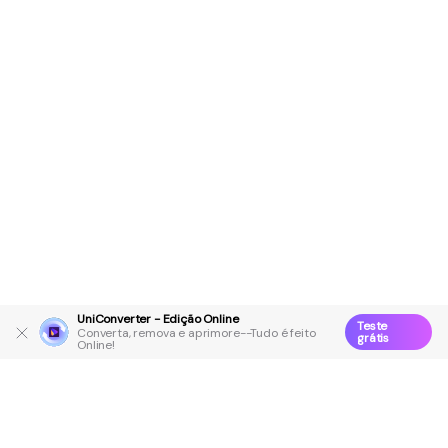
UniConverter - Edição Online
Teste
Converta, remova e aprimore--Tudo é feito
grátis
Online!
Produtos Maravilhosos