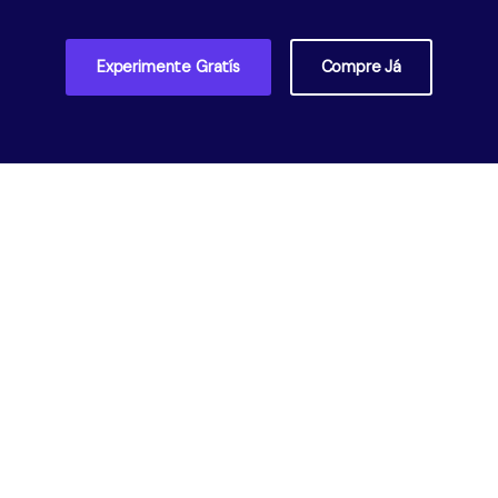
Experimente Gratís
Compre Já