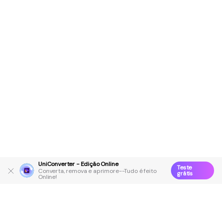
UniConverter - Edição Online
Teste
Converta, remova e aprimore--Tudo é feito
grátis
Online!