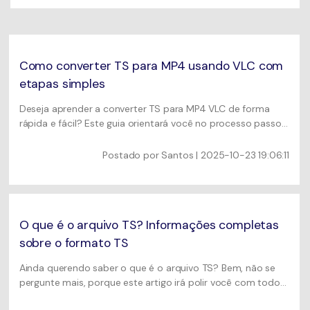
Usuários educacionais desfrutam
Todas as informações que você precisa para usar o
de até 20% DESC.
Vídeo/Áudio
UniConverter.
Pesquisar
Usuários de Filmes
Vídeo Tutorial
Como converter TS para MP4 usando VLC com
Assista ao tutorial em vídeo para aprender como usar o
etapas simples
Usuários de DVD
UniConverter.
Deseja aprender a converter TS para MP4 VLC de forma
Usuários de Redes Sociais
rápida e fácil? Este guia orientará você no processo passo
Especificaciones Técnicas
a passo de fazer isso.
Uma lista de todos os formatos, dispositivos e GPUs
Usuários de Mac
Postado por
Santos
| 2025-10-23 19:06:11
suportados pelo UniConverter.
MAIS SOLUÇÕES
O que há de novo?
Os produtos e atualizações mais recentes.
O que é o arquivo TS? Informações completas
sobre o formato TS
Ainda querendo saber o que é o arquivo TS? Bem, não se
pergunte mais, porque este artigo irá polir você com todos
os detalhes sobre esse formato.