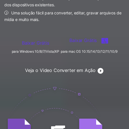
FAQs
Usuários educacionais desfrutam
dos dispositivos existentes.
Todas as informações que você precisa para usar o
de até 20% DESC.
Vídeo/Áudio
Uma solução fácil para converter, editar, gravar arquivos de
Pesquisar
UniConverter.
mídia e muito mais.
Usuários de Filmes
Vídeo Tutorial
Assista ao tutorial em vídeo para aprender como usar o
Usuários de DVD
Baixar Grátis
UniConverter.
Baixar Grátis
Usuários de Redes Sociais
para Windows 10/8/7/Vista/XP
para mac OS 10.15/14/13/12/11/10/9
Especificaciones Técnicas
Uma lista de todos os formatos, dispositivos e GPUs
Usuários de Mac
suportados pelo UniConverter.
Veja o Video Converter em Ação
MAIS SOLUÇÕES
O que há de novo?
Os produtos e atualizações mais recentes.