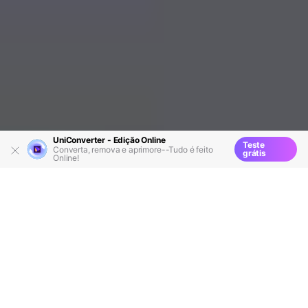
UniConverter - Edição Online
Teste
Converta, remova e aprimore--Tudo é feito
grátis
Online!
Recursos
Usuários TS
>
>
> TS para MKV:
Como converter TS para MKV grátis e online