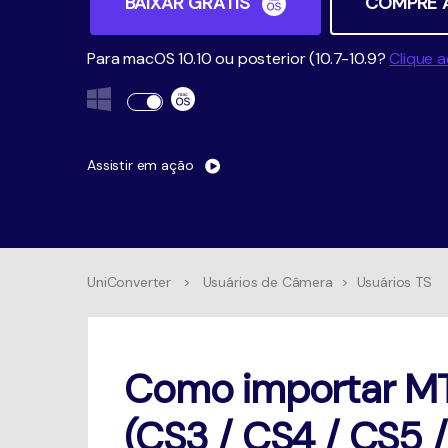
BAIXAR GRÁTIS
COMPRE 
Para macOS 10.10 ou posterior (10.7-10.9?
Clique a
Assistir em ação
UniConverter
>
Usuários de Câmera
>
Usuários TS
Como importar MT
(CS3 / CS4 / CS5 /