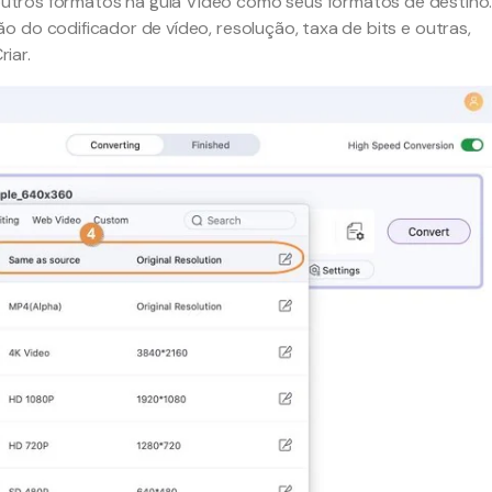
utros formatos na guia Vídeo como seus formatos de destino
 do codificador de vídeo, resolução, taxa de bits e outras,
iar.