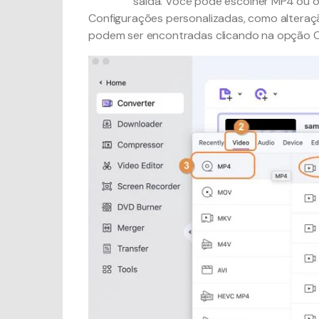
saída. Você pode escolher MP4 ou o
Selecione
Configurações personalizadas, como alteração
um
podem ser encontradas clicando na opção Cr
formato
de saída
para os
arquivos
MTS.