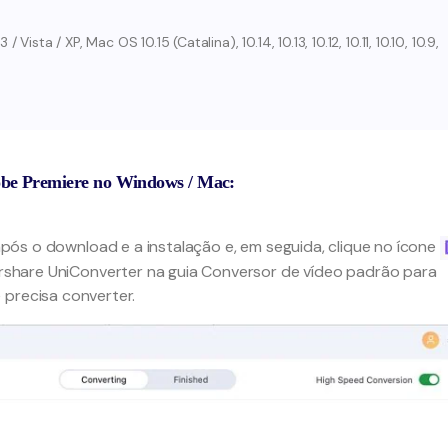
sta / XP, Mac OS 10.15 (Catalina), 10.14, 10.13, 10.12, 10.11, 10.10, 10.9,
obe Premiere no Windows / Mac:
pós o download e a instalação e, em seguida, clique no ícone
share UniConverter na guia Conversor de vídeo padrão para
 precisa converter.