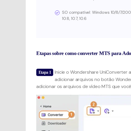
SO compatível: Windows 10/8/7/2003 / Vi
10.8, 10.7, 10.6
Etapas sobre como converter MTS para Ad
Inicie o Wondershare UniConverter a
Etapa 1
adicionar arquivos no botão Wonder
Adicione
adicionar os arquivos de vídeo MTS que você
os
arquivos
MTS que
precisam
ser
convertidos
para o